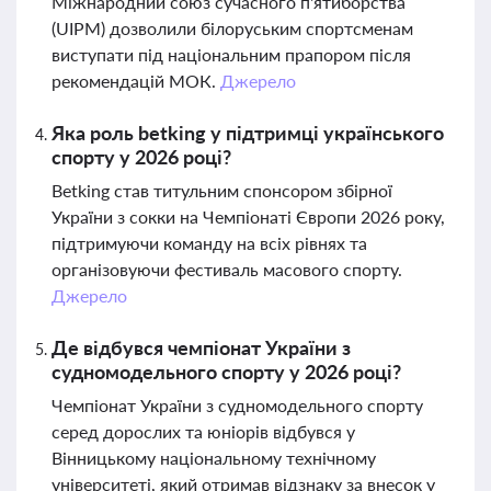
Міжнародний союз сучасного п'ятиборства
(UIPM) дозволили білоруським спортсменам
виступати під національним прапором після
рекомендацій МОК.
Джерело
Яка роль betking у підтримці українського
спорту у 2026 році?
Betking став титульним спонсором збірної
України з сокки на Чемпіонаті Європи 2026 року,
підтримуючи команду на всіх рівнях та
організовуючи фестиваль масового спорту.
Джерело
Де відбувся чемпіонат України з
судномодельного спорту у 2026 році?
Чемпіонат України з судномодельного спорту
серед дорослих та юніорів відбувся у
Вінницькому національному технічному
університеті, який отримав відзнаку за внесок у