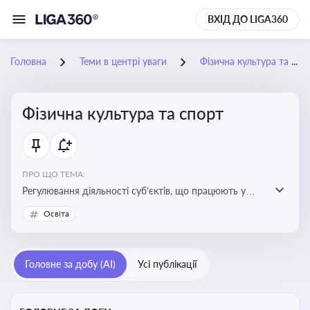
ВХІД ДО LIGA360
Головна
Теми в центрі уваги
Фізична культура та спорт
Фізична культура та спорт
ПРО ЩО ТЕМА:
Регулювання діяльності суб’єктів, що працюють у
сфері фізичної культури та спорту, включаючи
Освіта
оздоровлення населення, професійний і аматорський
спорт, що є важливим для розвитку кадрового
потенціалу, соціального захисту та ефективної
Головне за добу (AI)
Усі публікації
реалізації державної політики у цій галузі