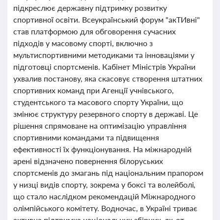
підкреслює державну підтримку розвитку
спортивної освіти. Всеукраїнський форум "акТИвні"
став платформою для обговорення сучасних
підходів у масовому спорті, включно з
мультиспортивними методиками та інноваціями у
підготовці спортсменів. Кабінет Міністрів України
ухвалив постанову, яка скасовує створення штатних
спортивних команд при Агенції учнівського,
студентського та масового спорту України, що
змінює структуру резервного спорту в державі. Це
рішення спрямоване на оптимізацію управління
спортивними командами та підвищення
ефективності їх функціонування. На міжнародній
арені відзначено повернення білоруських
спортсменів до змагань під національним прапором
у низці видів спорту, зокрема у боксі та волейболі,
що стало наслідком рекомендацій Міжнародного
олімпійського комітету. Водночас, в Україні триває
активна підтримка національних збірних, як-от