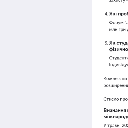
Які про
Форум "а
млн грн 
Як студ
фізично
Студенти
індивіду
Кожне з пи
розширений
Стисло про
Визнання 
міжнародні
У травні 20