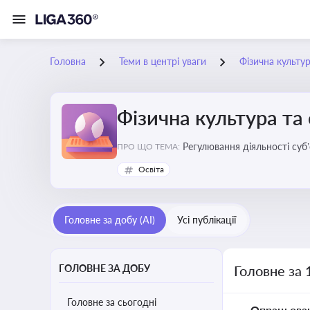
Головна
Теми в центрі уваги
Фізична культур
Фізична культура та
Регулювання діяльності суб
ПРО ЩО ТЕМА:
аматорський спорт, що є важ
Освіта
галузі
Головне за добу (AI)
Усі публікації
ГОЛОВНЕ ЗА ДОБУ
Головне за 
Головне за сьогодні
Опрацьова