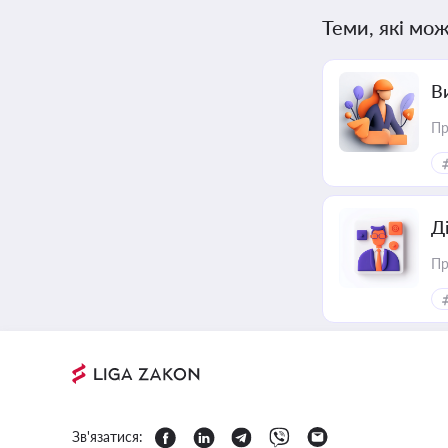
Теми, які мож
В
Пр
Д
Пр
Зв'язатися: