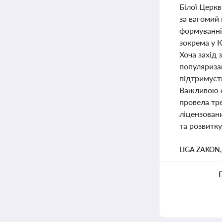
Білої Церкв
за вагомий 
формуванні
зокрема у К
Хоча захід 
популяризац
підтримуєт
Важливою с
провела тр
ліцензовани
та розвитку
LIGA ZAKON