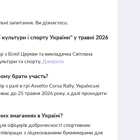
ьні запитання. Ви дізнаєтесь:
культури і спорту України" у травні 2026
 з Білої Церкви та викладачка Світлана
ультури та спорту.
Джерело
ньому брати участь?
з ралі в грі Assetto Corsa Rally. Українські
иває до 25 травня 2026 року, а далі проходити
них змаганнях в Україні?
для офіцерів доброчесності спортивних
співпрацю з ліцензованими букмекерами для