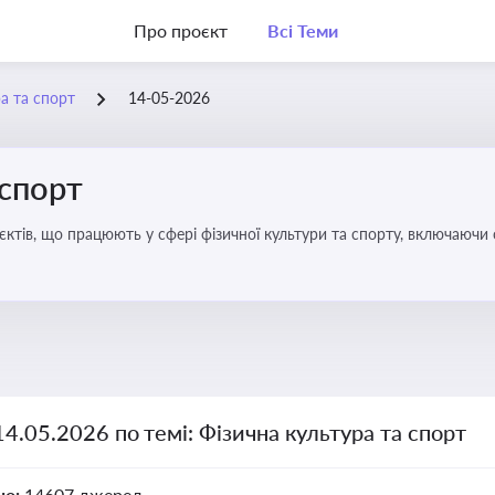
Про проєкт
Всі Теми
а та спорт
14-05-2026
 спорт
’єктів, що працюють у сфері фізичної культури та спорту, включаючи
ливим для розвитку кадрового потенціалу, соціального захисту та е
14.05.2026 по темі: Фізична культура та спорт
но:
14607 джерел