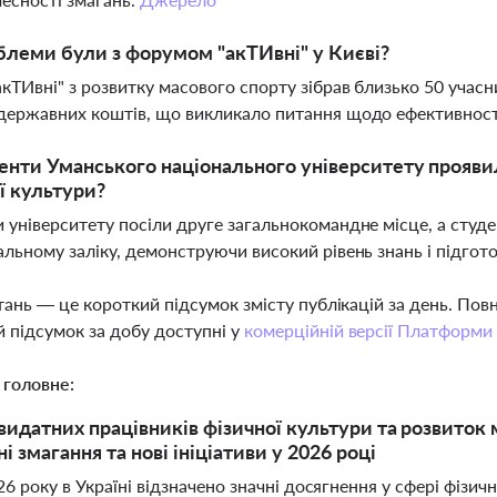
блеми були з форумом "акТИвні" у Києві?
кТИвні" з розвитку масового спорту зібрав близько 50 учасн
державних коштів, що викликало питання щодо ефективност
енти Уманського національного університету проявил
ї культури?
 університету посіли друге загальнокомандне місце, а студ
альному заліку, демонструючи високий рівень знань і підгот
тань — це короткий підсумок змісту публікацій за день. По
 підсумок за добу доступні у
комерційній версії Платформи
 головне:
видатних працівників фізичної культури та розвиток м
 змагання та нові ініціативи у 2026 році
26 року в Україні відзначено значні досягнення у сфері фізичн