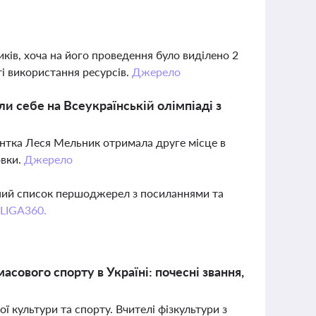
иків, хоча на його проведення було виділено 2
і використання ресурсів.
Джерело
и себе на Всеукраїнській олімпіаді з
ентка Леся Мельник отримала друге місце в
овки.
Джерело
вний список першоджерел з посиланнями та
 LIGA360.
асового спорту в Україні: почесні звання,
ої культури та спорту. Вчителі фізкультури з