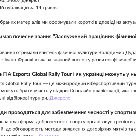
46 публікацій за 14 травня
ібраних матеріалів ми сформували короткі відповіді на актуал
имав почесне звання "Заслужений працівник фізичної 
звання отримали вчитель фізичної культури Володимир Дудар
з Івано-Франківська за значний внесок у розвиток фізичної к
 FIA Esports Global Rally Tour і як українці можуть у 
ts Global Rally Tour — це міжнародний кіберспортивний турнір 
можуть брати участь у відкритій онлайн-кваліфікації, яка тр
ьні відбіркові турніри.
Джерело
оди проводяться для забезпечення чесності у спортив
ьна платформа доброчесності спорту організовує тренінги 
й, де обговорюють методи виявлення договірних матчів та 
чесності змагань.
Джерело