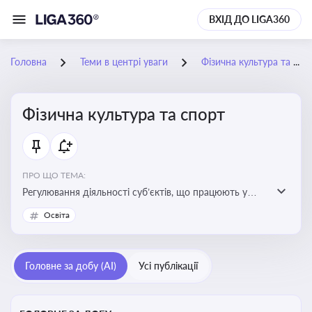
ВХІД ДО LIGA360
Головна
Теми в центрі уваги
Фізична культура та спорт
Фізична культура та спорт
ПРО ЩО ТЕМА:
Регулювання діяльності суб’єктів, що працюють у
сфері фізичної культури та спорту, включаючи
Освіта
оздоровлення населення, професійний і аматорський
спорт, що є важливим для розвитку кадрового
потенціалу, соціального захисту та ефективної
Головне за добу (AI)
Усі публікації
реалізації державної політики у цій галузі