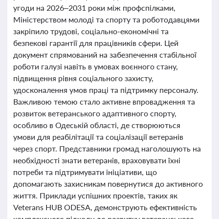
угоди на 2026–2031 роки між профспілками,
Міністерством молоді та спорту та роботодавцями
закріпило трудові, соціально-економічні та
безпекові гарантії для працівників сфери. Цей
документ спрямований на забезпечення стабільної
роботи галузі навіть в умовах воєнного стану,
підвищення рівня соціального захисту,
удосконалення умов праці та підтримку персоналу.
Важливою темою стало активне впровадження та
розвиток ветеранського адаптивного спорту,
особливо в Одеській області, де створюються
умови для реабілітації та соціалізації ветеранів
через спорт. Представники громад наголошують на
необхідності знати ветеранів, враховувати їхні
потреби та підтримувати ініціативи, що
допомагають захисникам повернутися до активного
життя. Приклади успішних проектів, таких як
Veterans HUB ODESA, демонструють ефективність
комплексного підходу до розвитку ветеранського