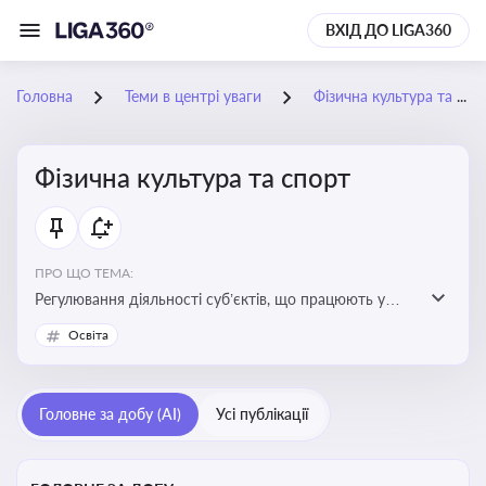
ВХІД ДО LIGA360
Головна
Теми в центрі уваги
Фізична культура та спорт
Фізична культура та спорт
ПРО ЩО ТЕМА:
Регулювання діяльності суб’єктів, що працюють у
сфері фізичної культури та спорту, включаючи
Освіта
оздоровлення населення, професійний і аматорський
спорт, що є важливим для розвитку кадрового
потенціалу, соціального захисту та ефективної
Головне за добу (AI)
Усі публікації
реалізації державної політики у цій галузі