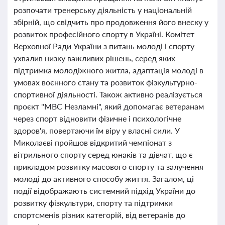
розпочати тренерську діяльність у національній
збірній, що свідчить про продовження його внеску у
розвиток професійного спорту в Україні. Комітет
Верховної Ради України з питань молоді і спорту
ухвалив низку важливих рішень, серед яких
підтримка молодіжного житла, адаптація молоді в
умовах воєнного стану та розвиток фізкультурно-
спортивної діяльності. Також активно реалізується
проєкт "МВС Незламні", який допомагає ветеранам
через спорт відновити фізичне і психологічне
здоров'я, повертаючи їм віру у власні сили. У
Миколаєві пройшов відкритий чемпіонат з
вітрильного спорту серед юнаків та дівчат, що є
прикладом розвитку масового спорту та залучення
молоді до активного способу життя. Загалом, ці
події відображають системний підхід України до
розвитку фізкультури, спорту та підтримки
спортсменів різних категорій, від ветеранів до