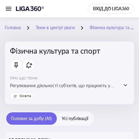
ВХІД ДО LIGA360
Головна
Теми в центрі уваги
Фізична культура та спорт
Фізична культура та спорт
ПРО ЩО ТЕМА:
Регулювання діяльності суб’єктів, що працюють у
сфері фізичної культури та спорту, включаючи
Освіта
оздоровлення населення, професійний і аматорський
спорт, що є важливим для розвитку кадрового
потенціалу, соціального захисту та ефективної
Головне за добу (AI)
Усі публікації
реалізації державної політики у цій галузі