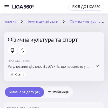
ВХІД ДО LIGA360
Головна
Теми в центрі уваги
Фізична культура та спорт
Фізична культура та спорт
ПРО ЩО ТЕМА:
Регулювання діяльності суб’єктів, що працюють у
сфері фізичної культури та спорту, включаючи
Освіта
оздоровлення населення, професійний і аматорський
спорт, що є важливим для розвитку кадрового
потенціалу, соціального захисту та ефективної
Головне за добу (AI)
Усі публікації
реалізації державної політики у цій галузі