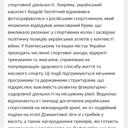
спортивної діяльності. Зокрема, український
каратист Андрій Заплітний відмовився
фотографуватися з російським спортсменом, який
незаконно відвідував анексований Крим, що
викликало резонанс у спортивних колах і засвідчує
політичну позицію українських атлетів у контексті
війни. У Кам'янському та інших містах України
проходять численні спортивні заходи, відкриті
тренування та змагання, спрямовані на
популяризацію здорового способу життя та
масового спорту. Ці події підтримуються міськими
програмами та державними структурами, що
підкреслює важливість розвитку фізкультурно-
оздоровчої діяльності на місцевому рівні. Водночас
відзначаються і значущі досягнення українських
спортсменів на міжнародній арені, як-от подвійний
подіум на етапі Діамантової ліги зі стрибків у
висоту, а також нагородження тренерів, які готують
спортсменів з інвалідністю до Дефлімпійських ігор.