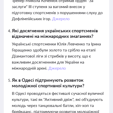
Тренер Микола Коченюк отримав орден "За
заслуги" ІІІ ступеня за вагомий внесок у
підготовку спортсменів з порушеннями слуху до
Дефлімпійських ігор.
Джерело
Які досягнення українських спортсменів
відзначені на міжнародних змаганнях?
Українські спортсменки Юлія Левченко та Ірина
Геращенко здобули золото та срібло на етапі
Діамантової ліги зі стрибків у висоту, що є
важливим досягненням для України на
міжнародній арені.
Джерело
Як в Одесі підтримують розвиток
молодіжної спортивної культури?
В Одесі проводяться фестивалі сучасної вуличної
культури, такі як "Активний двіж", які об'єднують
молодь через танцювальні батли, хіп-хоп та
брейкданс, підтримуючи розвиток молодіжної