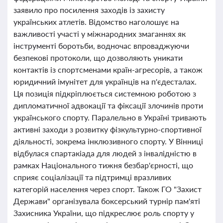
заявило про посилення заходів із захисту
українських атлетів. Відомство наголошує на
важливості участі у міжнародних змаганнях як
інструменті боротьби, водночас впроваджуючи
безпекові протоколи, що дозволяють уникати
контактів із спортсменами країн-агресорів, а також
юридичний імунітет для українців на п'єдесталах.
Ця позиція підкріплюється системною роботою з
дипломатичної адвокації та фіксації злочинів проти
українського спорту. Паралельно в Україні тривають
активні заходи з розвитку фізкультурно-спортивної
діяльності, зокрема інклюзивного спорту. У Вінниці
відбулася спартакіада для людей з інвалідністю в
рамках Національного тижня безбар'єрності, що
сприяє соціалізації та підтримці вразливих
категорій населення через спорт. Також ГО "Захист
Держави" організувала боксерський турнір пам'яті
Захисника України, що підкреслює роль спорту у