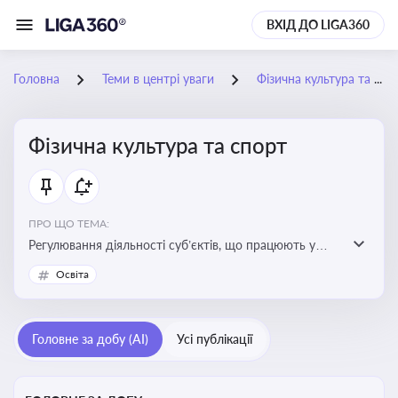
ВХІД ДО LIGA360
Головна
Теми в центрі уваги
Фізична культура та спорт
Фізична культура та спорт
ПРО ЩО ТЕМА:
Регулювання діяльності суб’єктів, що працюють у
сфері фізичної культури та спорту, включаючи
Освіта
оздоровлення населення, професійний і аматорський
спорт, що є важливим для розвитку кадрового
потенціалу, соціального захисту та ефективної
Головне за добу (AI)
Усі публікації
реалізації державної політики у цій галузі