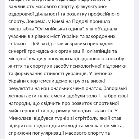
важливість масового спорту, фізкультурно-
оздоровчої діяльності та розвитку професійного
спорту. Зокрема, у Києві на Подолі пройшла
масштабна "Олімпійська година", яка об'єднала
учасників з різних міст України та закордонних
спільнот. Цей захід став яскравим прикладом
синергії громадських організацій, олімпійців та
місцевої влади у популяризації здорового способу
життя та спорту як засобу психологічної підтримки
та формування стійкості українців. У регіонах
України спортсмени демонструють високі
результати на національних чемпіонатах. Запорізькі
легкоатлети та яхтсмени здобули золоті та бронзові
нагороди, що свідчить про розвиток спортивної
майстерності та підтримку молодих талантів. У
Миколаєві відбувся турнір зі стрітболу, який став
відкритою подією для молоді та мешканців міста,
сприяючи популяризації масового спорту та