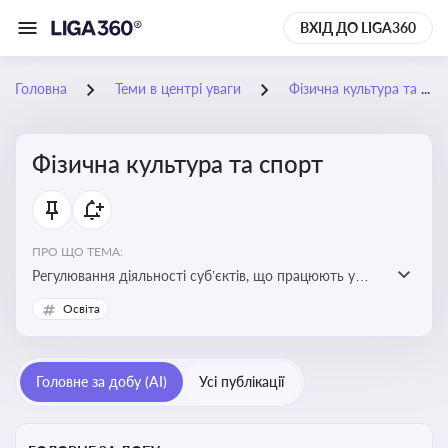
ВХІД ДО LIGA360
Головна
Теми в центрі уваги
Фізична культура та спорт
Фізична культура та спорт
ПРО ЩО ТЕМА:
Регулювання діяльності суб’єктів, що працюють у
сфері фізичної культури та спорту, включаючи
Освіта
оздоровлення населення, професійний і аматорський
спорт, що є важливим для розвитку кадрового
потенціалу, соціального захисту та ефективної
Головне за добу (AI)
Усі публікації
реалізації державної політики у цій галузі