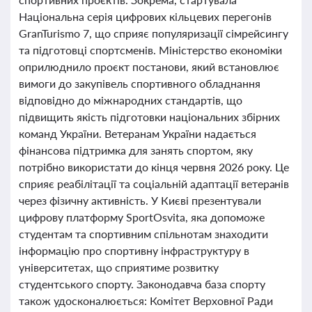
Національна серія цифрових кільцевих перегонів
GranTurismo 7, що сприяє популяризації сімрейсингу
та підготовці спортсменів. Міністерство економіки
оприлюднило проєкт постанови, який встановлює
вимоги до закупівель спортивного обладнання
відповідно до міжнародних стандартів, що
підвищить якість підготовки національних збірних
команд України. Ветеранам України надається
фінансова підтримка для занять спортом, яку
потрібно використати до кінця червня 2026 року. Це
сприяє реабілітації та соціальній адаптації ветеранів
через фізичну активність. У Києві презентували
цифрову платформу SportOsvita, яка допоможе
студентам та спортивним спільнотам знаходити
інформацію про спортивну інфраструктуру в
університетах, що сприятиме розвитку
студентського спорту. Законодавча база спорту
також удосконалюється: Комітет Верховної Ради