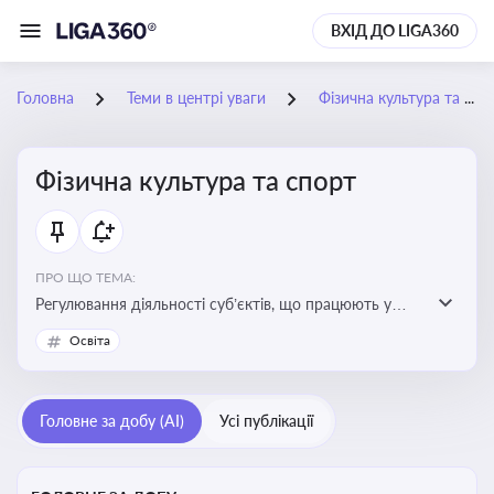
ВХІД ДО LIGA360
Головна
Теми в центрі уваги
Фізична культура та спорт
Фізична культура та спорт
ПРО ЩО ТЕМА:
Регулювання діяльності суб’єктів, що працюють у
сфері фізичної культури та спорту, включаючи
Освіта
оздоровлення населення, професійний і аматорський
спорт, що є важливим для розвитку кадрового
потенціалу, соціального захисту та ефективної
Головне за добу (AI)
Усі публікації
реалізації державної політики у цій галузі