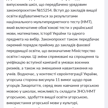
випускників шкіл, що передбачено урядовим
законопроєктом №15254. Вступ до закладів вищої
освіти відбуватиметься за результатами
національного мультипредметного тесту (НМТ),
який включатиме обов’язкові тести з української
мови, математики, історії України та одного
предмета на вибір. Законопроєкт також передбачає
окремий порядок прийому до закладів фахової
передвищої освіти, що визначатиме Міністерство
освіти і науки. Ці зміни спрямовані на спрощення та
уніфікацію вступної кампанії в умовах воєнних
ризиків, а також на зменшення навантаження на
учнів. Водночас, у контексті євроінтеграції України,
угорська сторона висунула 11 вимог щодо прав
угорців Закарпаття, серед яких навчання угорською
мовою у школах, можливість складати ЗНО/НМТ
угорською, здобуття вищої освіти угорською,
використання угорської мови у культурі,