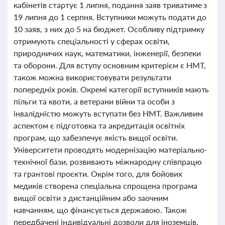
кабінетів стартує 1 липня, подання заяв триватиме з
19 липня до 1 серпня. Вступники можуть подати до
10 заяв, з них до 5 на бюджет. Особливу підтримку
отримують спеціальності у сферах освіти,
природничих наук, математики, інженерії, безпеки
та оборони. Для вступу основним критерієм є НМТ,
також можна використовувати результати
попередніх років. Окремі категорії вступників мають
пільги та квоти, а ветерани війни та особи з
інвалідністю можуть вступати без НМТ. Важливим
аспектом є підготовка та акредитація освітніх
програм, що забезпечує якість вищої освіти.
Університети проводять модернізацію матеріально-
технічної бази, розвивають міжнародну співпрацю
та грантові проєкти. Окрім того, для бойових
медиків створена спеціальна спрощена програма
вищої освіти з дистанційним або заочним
навчанням, що фінансується державою. Також
передбачені індивідуальні дозволи для іноземців,