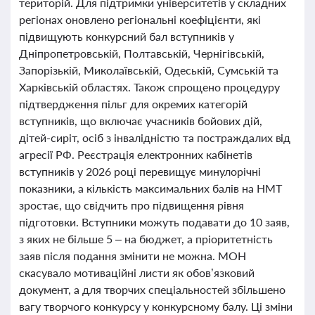
територій. Для підтримки університетів у складних
регіонах оновлено регіональні коефіцієнти, які
підвищують конкурсний бал вступників у
Дніпропетровській, Полтавській, Чернігівській,
Запорізькій, Миколаївській, Одеській, Сумській та
Харківській областях. Також спрощено процедуру
підтвердження пільг для окремих категорій
вступників, що включає учасників бойових дій,
дітей-сиріт, осіб з інвалідністю та постраждалих від
агресії РФ. Реєстрація електронних кабінетів
вступників у 2026 році перевищує минулорічні
показники, а кількість максимальних балів на НМТ
зростає, що свідчить про підвищення рівня
підготовки. Вступники можуть подавати до 10 заяв,
з яких не більше 5 – на бюджет, а пріоритетність
заяв після подання змінити не можна. МОН
скасувало мотиваційні листи як обов’язковий
документ, а для творчих спеціальностей збільшено
вагу творчого конкурсу у конкурсному балу. Ці зміни