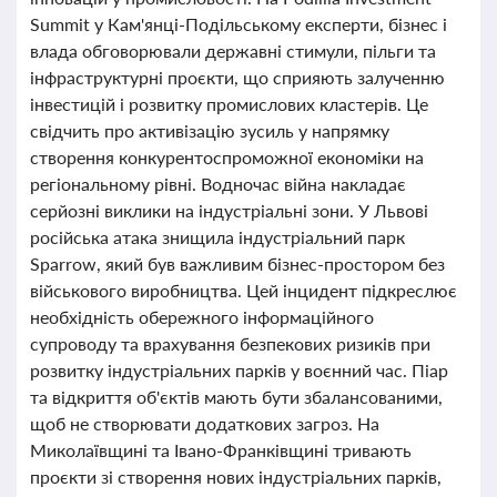
Summit у Кам'янці-Подільському експерти, бізнес і
влада обговорювали державні стимули, пільги та
інфраструктурні проєкти, що сприяють залученню
інвестицій і розвитку промислових кластерів. Це
свідчить про активізацію зусиль у напрямку
створення конкурентоспроможної економіки на
регіональному рівні. Водночас війна накладає
серйозні виклики на індустріальні зони. У Львові
російська атака знищила індустріальний парк
Sparrow, який був важливим бізнес-простором без
військового виробництва. Цей інцидент підкреслює
необхідність обережного інформаційного
супроводу та врахування безпекових ризиків при
розвитку індустріальних парків у воєнний час. Піар
та відкриття об'єктів мають бути збалансованими,
щоб не створювати додаткових загроз. На
Миколаївщині та Івано-Франківщині тривають
проєкти зі створення нових індустріальних парків,