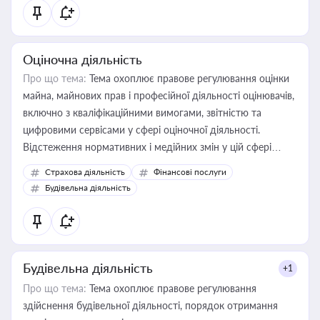
Оціночна діяльність
Про що тема:
Тема охоплює правове регулювання оцінки
майна, майнових прав і професійної діяльності оцінювачів,
включно з кваліфікаційними вимогами, звітністю та
цифровими сервісами у сфері оціночної діяльності.
Відстеження нормативних і медійних змін у цій сфері
корисне для власника бізнесу, керівника, юриста або
Страхова діяльність
Фінансові послуги
бухгалтера під час оподаткування, приватизації, оренди
Будівельна діяльність
державного майна, корпоративних угод і перевірки
статусу суб'єктів оціночної діяльності
Будівельна діяльність
+1
Про що тема:
Тема охоплює правове регулювання
здійснення будівельної діяльності, порядок отримання