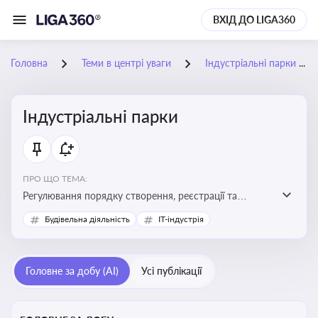
ВХІД ДО LIGA360
Головна
Теми в центрі уваги
Індустріальні парки
Індустріальні парки
ПРО ЩО ТЕМА:
Регулювання порядку створення, реєстрації та
функціонування індустріальних парків в Україні
Будівельна діяльність
IT-індустрія
Головне за добу (AI)
Усі публікації