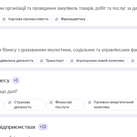
и організації та проведення закупівель товарів, робіт та послуг за д
Харчова промисловість
Фармацевтика
 бізнесу з урахуванням екологічних, соціальних та управлінських фа
удівельна діяльність
Транспорт
Агропромисловий комплекс
несу
+1
 що далі?
Страхова
Фінансові
Паливно-енергетичний
діяльність
послуги
комплекс
підприємствах
+12