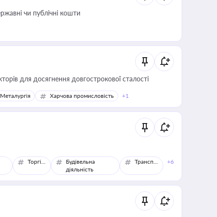
ержавні чи публічні кошти
кторів для досягнення довгострокової сталості
Металургія
Харчова промисловість
+1
Торгівля
Будівельна
Транспорт
+6
діяльність