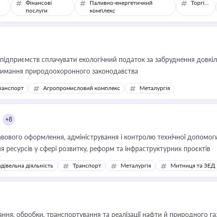
Фінансові
Паливно-енергетичний
Торгівля
послуги
комплекс
 підприємств сплачувати екологічний податок за забруднення довкіл
тримання природоохоронного законодавства
ранспорт
Агропромисловий комплекс
Металургія
+8
ового оформлення, адміністрування і контролю технічної допомоги, 
ресурсів у сфері розвитку, реформ та інфраструктурних проєктів
удівельна діяльність
Транспорт
Металургія
Митниця та ЗЕД
ня, обробки, транспортування та реалізації нафти й природного га