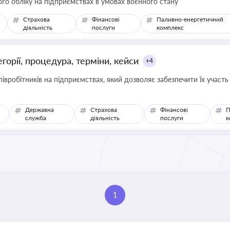
го обліку на підприємствах в умовах воєнного стану
Страхова
Фінансові
Паливно-енергетичний
діяльність
послуги
комплекс
горії, процедура, терміни, кейси
+4
вробітників на підприємствах, який дозволяє забезпечити їх участь
Державна
Страхова
Фінансові
П
служба
діяльність
послуги
к
1