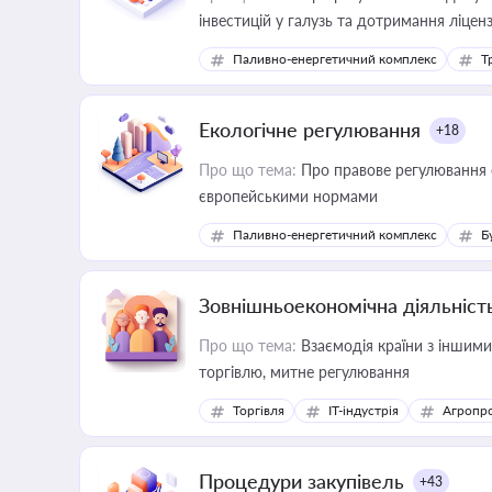
інвестицій у галузь та дотримання ліцен
Паливно-енергетичний комплекс
Т
Екологічне регулювання
+18
Про що тема:
Про правове регулювання е
європейськими нормами
Паливно-енергетичний комплекс
Б
Зовнішньоекономічна діяльніст
Про що тема:
Взаємодія країни з іншими 
торгівлю, митне регулювання
Торгівля
IT-індустрія
Агропр
Процедури закупівель
+43