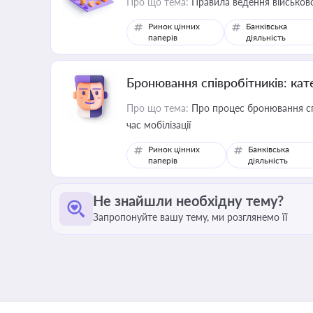
Про що тема:
Правила ведення військово
Ринок цінних
Банківська
паперів
діяльність
Бронювання співробітників: кате
Про що тема:
Про процес бронювання спі
час мобілізації
Ринок цінних
Банківська
паперів
діяльність
Не знайшли необхідну тему?
Запропонуйте вашу тему, ми розглянемо її