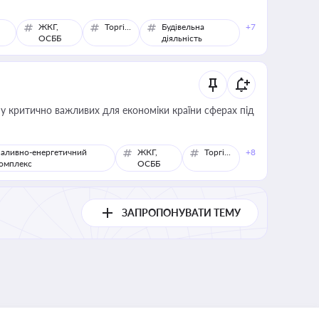
ЖКГ,
Торгівля
Будівельна
+7
ОСББ
діяльність
 у критично важливих для економіки країни сферах під
аливно-енергетичний
ЖКГ,
Торгівля
+8
омплекс
ОСББ
ЗАПРОПОНУВАТИ ТЕМУ