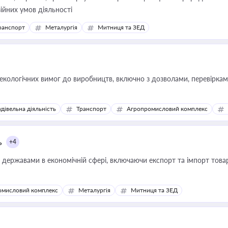
зійних умов діяльності
ранспорт
Металургія
Митниця та ЗЕД
кологічних вимог до виробництв, включно з дозволами, перевірками
удівельна діяльність
Транспорт
Агропромисловий комплекс
ь
+4
державами в економічній сфері, включаючи експорт та імпорт товарів 
омисловий комплекс
Металургія
Митниця та ЗЕД