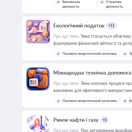
Банківська
Страхова
діяльність
діяльність
Екологічний податок
+11
Про що тема:
Тема стосується обов’язку
формування фінансової звітності та до
Паливно-енергетичний комплекс
Т
Міжнародна технічна допомога
Про що тема:
Тема охоплює процеси прав
важливою для ефективного використання 
Паливно-енергетичний комплекс
Б
Ринок нафти і газу
+6
Про що тема:
Про регулювання видобуван