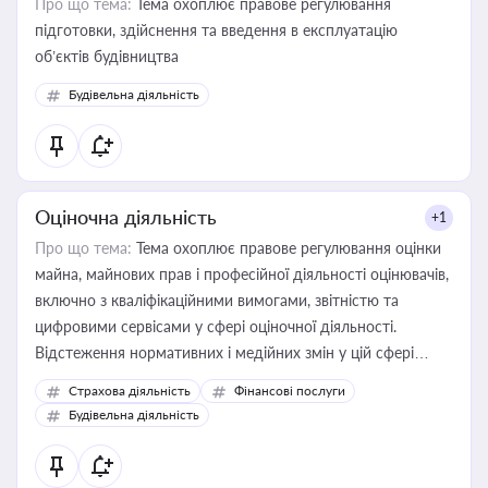
Про що тема:
Тема охоплює правове регулювання
підготовки, здійснення та введення в експлуатацію
об’єктів будівництва
Будівельна діяльність
Оціночна діяльність
+1
Про що тема:
Тема охоплює правове регулювання оцінки
майна, майнових прав і професійної діяльності оцінювачів,
включно з кваліфікаційними вимогами, звітністю та
цифровими сервісами у сфері оціночної діяльності.
Відстеження нормативних і медійних змін у цій сфері
корисне для власника бізнесу, керівника, юриста або
Страхова діяльність
Фінансові послуги
бухгалтера під час оподаткування, приватизації, оренди
Будівельна діяльність
державного майна, корпоративних угод і перевірки
статусу суб'єктів оціночної діяльності