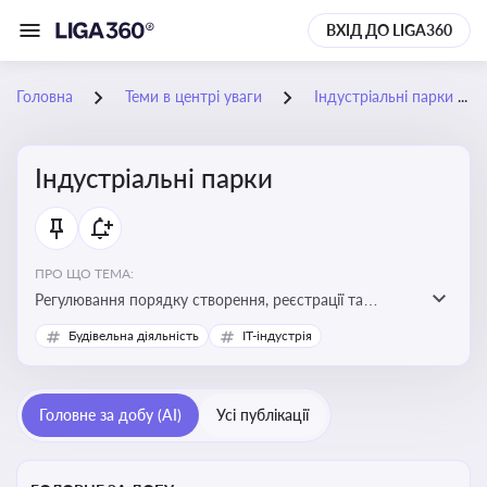
ВХІД ДО LIGA360
Головна
Теми в центрі уваги
Індустріальні парки
Індустріальні парки
ПРО ЩО ТЕМА:
Регулювання порядку створення, реєстрації та
функціонування індустріальних парків в Україні
Будівельна діяльність
IT-індустрія
Головне за добу (AI)
Усі публікації