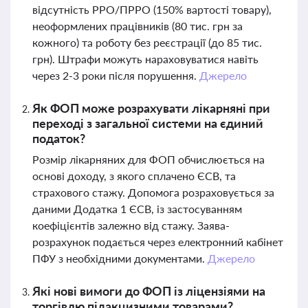
відсутність РРО/ПРРО (150% вартості товару),
неоформлених працівників (80 тис. грн за
кожного) та роботу без реєстрації (до 85 тис.
грн). Штрафи можуть нараховуватися навіть
через 2-3 роки після порушення.
Джерело
Як ФОП може розрахувати лікарняні при
переході з загальної системи на єдиний
податок?
Розмір лікарняних для ФОП обчислюється на
основі доходу, з якого сплачено ЄСВ, та
страхового стажу. Допомога розраховується за
даними Додатка 1 ЄСВ, із застосуванням
коефіцієнтів залежно від стажу. Заява-
розрахунок подається через електронний кабінет
ПФУ з необхідними документами.
Джерело
Які нові вимоги до ФОП із ліцензіями на
торгівлю підакцизними товарами?