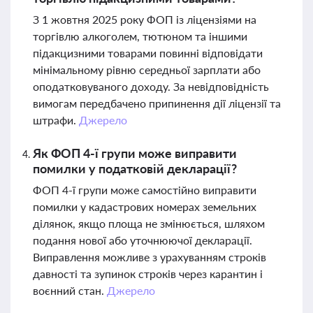
З 1 жовтня 2025 року ФОП із ліцензіями на
торгівлю алкоголем, тютюном та іншими
підакцизними товарами повинні відповідати
мінімальному рівню середньої зарплати або
оподатковуваного доходу. За невідповідність
вимогам передбачено припинення дії ліцензії та
штрафи.
Джерело
Як ФОП 4-ї групи може виправити
помилки у податковій декларації?
ФОП 4-ї групи може самостійно виправити
помилки у кадастрових номерах земельних
ділянок, якщо площа не змінюється, шляхом
подання нової або уточнюючої декларації.
Виправлення можливе з урахуванням строків
давності та зупинок строків через карантин і
воєнний стан.
Джерело