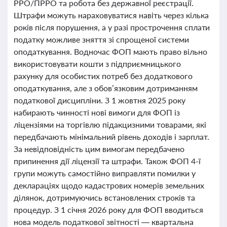
РРО/ПРРО та робота без державної реєстрації.
Штрафи можуть нараховуватися навіть через кілька
років після порушення, а у разі прострочення сплати
податку можливе зняття зі спрощеної системи
оподаткування. Водночас ФОП мають право вільно
використовувати кошти з підприємницького
рахунку для особистих потреб без додаткового
оподаткування, але з обов’язковим дотриманням
податкової дисципліни. З 1 жовтня 2025 року
набирають чинності нові вимоги для ФОП із
ліцензіями на торгівлю підакцизними товарами, які
передбачають мінімальний рівень доходів і зарплат.
За невідповідність цим вимогам передбачено
припинення дії ліцензії та штрафи. Також ФОП 4-ї
групи можуть самостійно виправляти помилки у
деклараціях щодо кадастрових номерів земельних
ділянок, дотримуючись встановлених строків та
процедур. З 1 січня 2026 року для ФОП вводиться
нова модель податкової звітності — квартальна