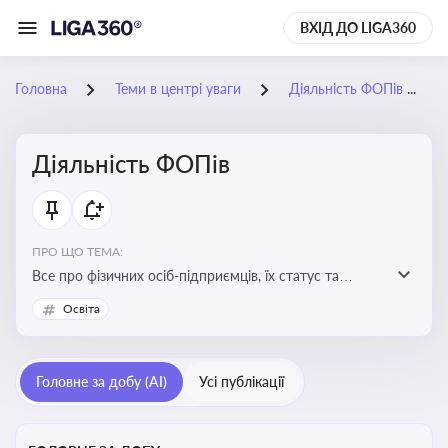
ВХІД ДО LIGA360
Головна
Теми в центрі уваги
Діяльність ФОПів
Діяльність ФОПів
ПРО ЩО ТЕМА:
Все про фізичних осіб-підприємців, їх статус та
діяльність. Зміни в законодавстві, що стосуються
Освіта
роботи ФОПів
Головне за добу (AI)
Усі публікації