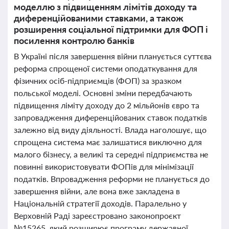
моделлю з підвищенням лімітів доходу та
диференційованими ставками, а також
розширення соціальної підтримки для ФОП і
посилення контролю банків
В Україні після завершення війни планується суттєва
реформа спрощеної системи оподаткування для
фізичних осіб-підприємців (ФОП) за зразком
польської моделі. Основні зміни передбачають
підвищення ліміту доходу до 2 мільйонів євро та
запровадження диференційованих ставок податків
залежно від виду діяльності. Влада наголошує, що
спрощена система має залишатися виключно для
малого бізнесу, а великі та середні підприємства не
повинні використовувати ФОПів для мінімізації
податків. Впровадження реформи не планується до
завершення війни, але вона вже закладена в
Національній стратегії доходів. Паралельно у
Верховній Раді зареєстровано законопроєкт
№15265, який розширює програму державної