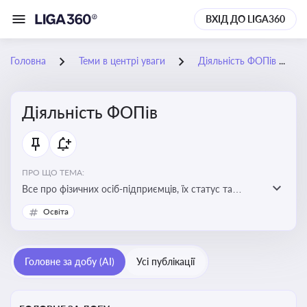
ВХІД ДО LIGA360
Головна
Теми в центрі уваги
Діяльність ФОПів
Діяльність ФОПів
ПРО ЩО ТЕМА:
Все про фізичних осіб-підприємців, їх статус та
діяльність. Зміни в законодавстві, що стосуються
Освіта
роботи ФОПів
Головне за добу (AI)
Усі публікації