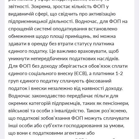
звітності. Зокрема, зростає кількість ФОП у
видавничій сфері, що свідчить про активізацію
підприємницької діяльності. Водночас, для ФОП на
спрощеній системі оподаткування встановлено
обмеження щодо площі приміщень, які можна
здавати в оренду без втрати статусу платника
єдиного податку. Це важливо враховувати, щоб
уникнути непередбачених податкових наслідків.
Для ФОП без доходу зберігається обов’язок сплати
єдиного соціального внеску (ЄСВ), а платники 1-2
груп єдиного податку сплачують фіксований
податок і внески незалежно від наявності доходу.
Водночас законодавство передбачає пільги для
окремих категорій підприємців, таких як пенсіонери,
військові та особи з інвалідністю. Також роз’яснено,
що податкові зобов’язання ФОП можуть сплачувати
інші особи або суб’єкти господарювання за умови,
що вони є податковими агентами або