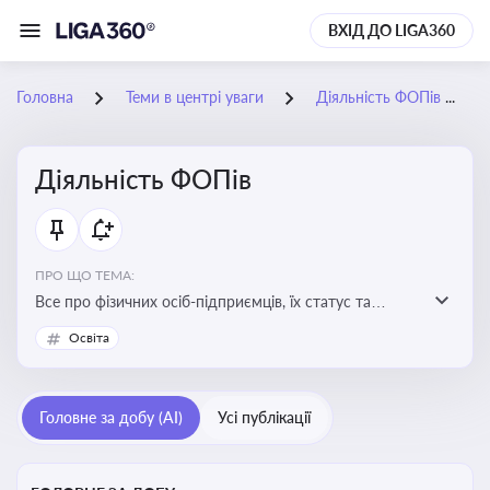
ВХІД ДО LIGA360
Головна
Теми в центрі уваги
Діяльність ФОПів
Діяльність ФОПів
ПРО ЩО ТЕМА:
Все про фізичних осіб-підприємців, їх статус та
діяльність. Зміни в законодавстві, що стосуються
Освіта
роботи ФОПів
Головне за добу (AI)
Усі публікації