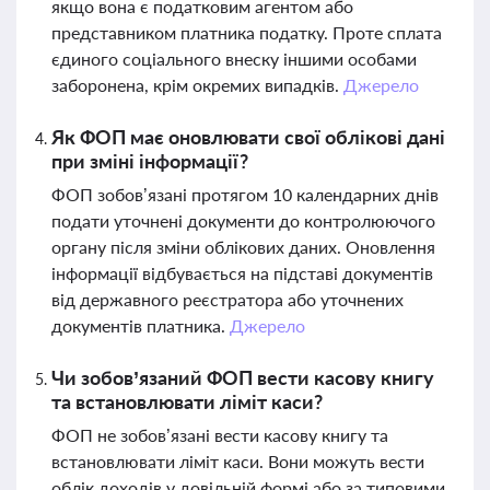
якщо вона є податковим агентом або
представником платника податку. Проте сплата
єдиного соціального внеску іншими особами
заборонена, крім окремих випадків.
Джерело
Як ФОП має оновлювати свої облікові дані
при зміні інформації?
ФОП зобов’язані протягом 10 календарних днів
подати уточнені документи до контролюючого
органу після зміни облікових даних. Оновлення
інформації відбувається на підставі документів
від державного реєстратора або уточнених
документів платника.
Джерело
Чи зобов’язаний ФОП вести касову книгу
та встановлювати ліміт каси?
ФОП не зобов’язані вести касову книгу та
встановлювати ліміт каси. Вони можуть вести
облік доходів у довільній формі або за типовими