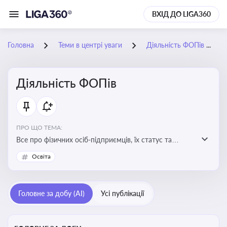
ВХІД ДО LIGA360
Головна
Теми в центрі уваги
Діяльність ФОПів
Діяльність ФОПів
ПРО ЩО ТЕМА:
Все про фізичних осіб-підприємців, їх статус та
діяльність. Зміни в законодавстві, що стосуються
Освіта
роботи ФОПів
Головне за добу (AI)
Усі публікації