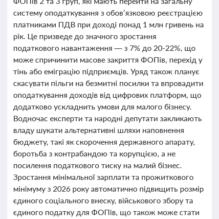
ФОПів 2 та 3 груп, які мають перейти на загальну
систему оподаткування з обов’язковою реєстрацією
платниками ПДВ при доході понад 1 млн гривень на
рік. Це призведе до значного зростання
податкового навантаження — з 7% до 20-22%, що
може спричинити масове закриття ФОПів, перехід у
тінь або еміграцію підприємців. Уряд також планує
скасувати пільги на безмитні посилки та впровадити
оподаткування доходів від цифрових платформ, що
додатково ускладнить умови для малого бізнесу.
Водночас експерти та народні депутати закликають
владу шукати альтернативні шляхи наповнення
бюджету, такі як скорочення державного апарату,
боротьба з контрабандою та корупцією, а не
посилення податкового тиску на малий бізнес.
Зростання мінімальної зарплати та прожиткового
мінімуму з 2026 року автоматично підвищить розмір
єдиного соціального внеску, військового збору та
єдиного податку для ФОПів, що також може стати