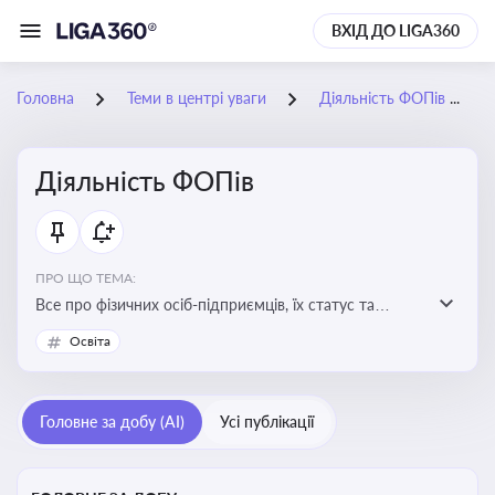
ВХІД ДО LIGA360
Головна
Теми в центрі уваги
Діяльність ФОПів
Діяльність ФОПів
ПРО ЩО ТЕМА:
Все про фізичних осіб-підприємців, їх статус та
діяльність. Зміни в законодавстві, що стосуються
Освіта
роботи ФОПів
Головне за добу (AI)
Усі публікації