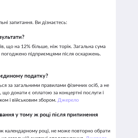
ьні запитання. Ви дізнаєтесь:
езультати?
в, що на 12% більше, ніж торік. Загальна сума
х погоджено підприємцями після оскаржень.
 єдиному податку?
я за загальними правилами фізичних осіб, а не
, що донати є оплатою за концертні послуги і
ом і військовим збором.
Джерело
ання у тому ж році після припинення
у ж календарному році, не може повторно обрати
 на загальній системі оподаткування.
Джерело