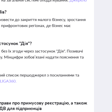
ів?
вести до закриття малого бізнесу, зростання
прифронтових регіонах, де бізнес має
стосунок "Дія"?
ез їх згоди через застосунок "Дія". Позивачі
гу. Мінцифри зобов’язані надати пояснення та
вний список першоджерел з посиланнями та
 LIGA360.
справи про примусову реєстрацію, а також
ПДВ для підприємців