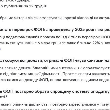
19 публікацій за 12 грудня
ібраних матеріалів ми сформували короткі відповіді на актуал
ькість перевірок ФОПів проведена у 2025 році і які р
оці податкова служба провела понад 6 тисяч перевірок ФОПі
вань сягнула майже 6 млрд грн, але лише близько 22% з ни
о
датковуються донати, отримані ФОП-музикантами на
а вважає донати благодійними внесками, які оподатковуютьс
и від підприємницької діяльності. Проте експерти вважають
лючатися до доходу ФОП, оподатковуваного єдиним податк
 ФОП повторно обрати спрощену систему оподаткув
сті?
 який припинив діяльність і повторно зареєструвався у том
 систему оподаткування до кінця року і повинен працювати