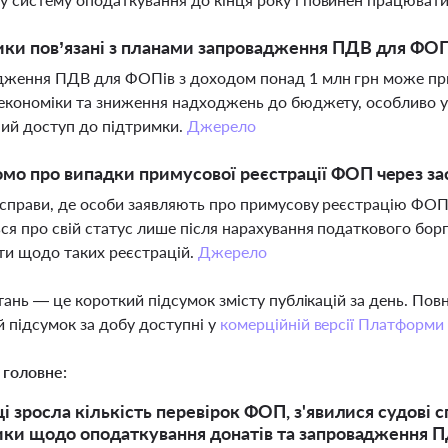
ики пов’язані з планами запровадження ПДВ для ФОП
ження ПДВ для ФОПів з доходом понад 1 млн грн може приз
 економіки та зниження надходжень до бюджету, особливо у 
ий доступ до підтримки.
Джерело
мо про випадки примусової реєстрації ФОП через за
 справи, де особи заявляють про примусову реєстрацію ФОП б
ся про свій статус лише після нарахування податкового бор
и щодо таких реєстрацій.
Джерело
тань — це короткий підсумок змісту публікацій за день. По
 підсумок за добу доступні у
комерційній версії Платформи
 головне:
ці зросла кількість перевірок ФОП, з'явилися судові 
ики щодо оподаткування донатів та запровадження 