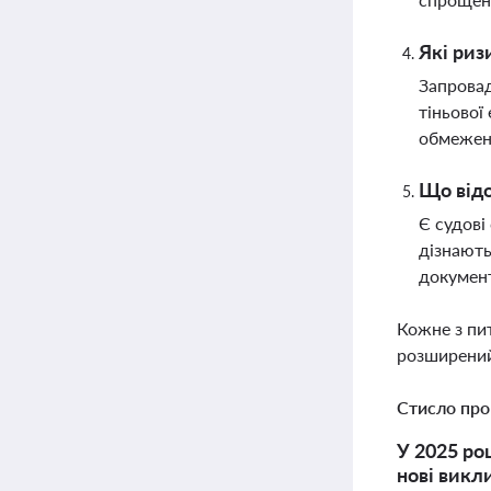
Які риз
Запровад
тіньової
обмежен
Що відо
Є судові
дізнають
документ
Кожне з пи
розширений
Стисло про
У 2025 ро
нові викл