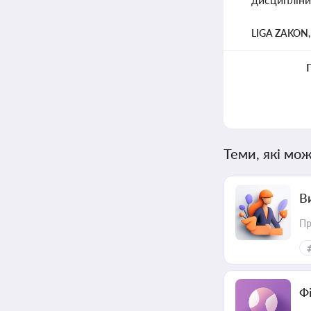
LIGA ZAKON
Теми, які мож
В
Пр
Ф