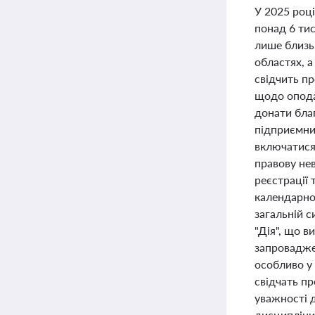
У 2025 роц
понад 6 тис
лише близьк
областях, 
свідчить п
щодо опода
донати благ
підприємни
включатися
правову нев
реєстрації 
календарно
загальній с
"Дія", що в
запровадже
особливо у 
свідчать п
уважності д
дисципліни