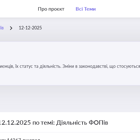
Про проєкт
Всі Теми
ів
12-12-2025
иємців, їх статус та діяльність. Зміни в законодавстві, що стосують
12.12.2025 по темі: Діяльність ФОПів
но:
14367 джерел