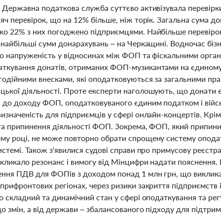
і Державна податкова служба суттєво активізувала перевірк
яч перевірок, що на 12% більше, ніж торік. Загальна сума д
о 22% з них погоджено підприємцями. Найбільше перевірок в
а найбільші суми донарахувань – на Черкащині. Водночас біз
ро напруженість у відносинах між ФОП та фіскальними орга
ткування донатів, отриманих ФОП-музикантами на єдиному п
одійними внесками, які оподатковуються за загальними прав
цької діяльності. Проте експерти наголошують, що донати є
 до доходу ФОП, оподатковуваного єдиним податком і війс
изначеність для підприємців у сфері онлайн-концертів. Крім 
та припинення діяльності ФОП. Зокрема, ФОП, який припинив
му році, не може повторно обрати спрощену систему оподат
истемі. Також з'явилися судові справи про примусову реєст
икликало резонанс і вимогу від Мінцифри надати пояснення.
ння ПДВ для ФОПів з доходом понад 1 млн грн, що викликає
прифронтових регіонах, через ризики закриття підприємств і 
ро складний та динамічний стан у сфері оподаткування та р
о змін, а від держави – збалансованого підходу для підтрим
.