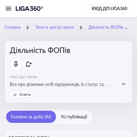
ВХІД ДО LIGA360
Головна
Теми в центрі уваги
Діяльність ФОПів
Діяльність ФОПів
ПРО ЩО ТЕМА:
Все про фізичних осіб-підприємців, їх статус та
діяльність. Зміни в законодавстві, що стосуються
Освіта
роботи ФОПів
Головне за добу (AI)
Усі публікації