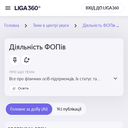
ВХІД ДО LIGA360
Головна
Теми в центрі уваги
Діяльність ФОПів
Діяльність ФОПів
ПРО ЩО ТЕМА:
Все про фізичних осіб-підприємців, їх статус та
діяльність. Зміни в законодавстві, що стосуються
Освіта
роботи ФОПів
Головне за добу (AI)
Усі публікації