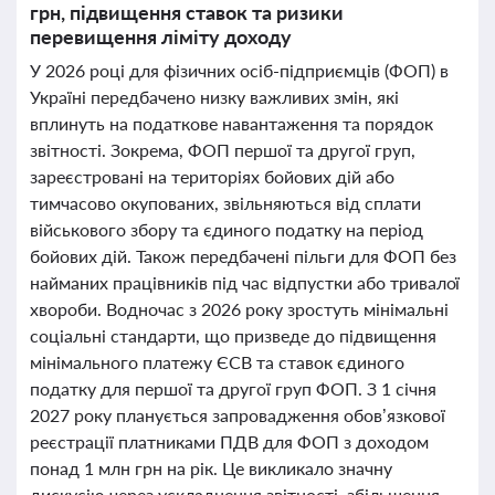
грн, підвищення ставок та ризики
перевищення ліміту доходу
У 2026 році для фізичних осіб-підприємців (ФОП) в
Україні передбачено низку важливих змін, які
вплинуть на податкове навантаження та порядок
звітності. Зокрема, ФОП першої та другої груп,
зареєстровані на територіях бойових дій або
тимчасово окупованих, звільняються від сплати
військового збору та єдиного податку на період
бойових дій. Також передбачені пільги для ФОП без
найманих працівників під час відпустки або тривалої
хвороби. Водночас з 2026 року зростуть мінімальні
соціальні стандарти, що призведе до підвищення
мінімального платежу ЄСВ та ставок єдиного
податку для першої та другої груп ФОП. З 1 січня
2027 року планується запровадження обов’язкової
реєстрації платниками ПДВ для ФОП з доходом
понад 1 млн грн на рік. Це викликало значну
дискусію через ускладнення звітності, збільшення