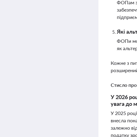
ФОПам за
забезпеч
підприєм
Які ал
ФОПи мож
як альте
Кожне з пи
розширений
Стисло про
У 2026 ро
увага до 
У 2025 роц
внесла пон
залежно від
податку зро