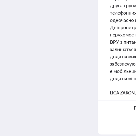
друга груп
телефонних 
одночасно 
Дніпропетро
нерухомост
ВРУ з пита
залишаться
додаткових
забезпечую
є мобільни
додаткові 
LIGA ZAKON