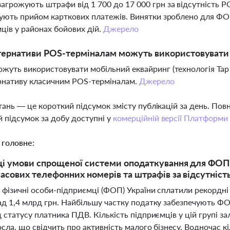
грожують штрафи від 1 700 до 17 000 грн за відсутність PO
ують прийом карткових платежів. Винятки зроблено для ФОП
ців у районах бойових дій.
Джерело
ьтернативи POS-терміналам можуть використовуват
уть використовувати мобільний еквайринг (технологія Tap 
рнативу класичним POS-терміналам.
Джерело
тань — це короткий підсумок змісту публікацій за день. По
 підсумок за добу доступні у
комерційній версії Платформи
 головне:
ці умови спрощеної системи оподаткування для ФОП
масових телефонних номерів та штрафів за відсутніст
і фізичні особи-підприємці (ФОП) України сплатили рекордн
ад 1,4 млрд грн. Найбільшу частку податку забезпечують ФО
 статусу платника ПДВ. Кількість підприємців у цій групі з
сла, що свідчить про активність малого бізнесу. Водночас к