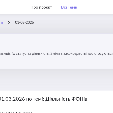
Про проєкт
Всі Теми
ів
01-03-2026
иємців, їх статус та діяльність. Зміни в законодавстві, що стосують
01.03.2026 по темі: Діяльність ФОПів
но:
14463 джерел