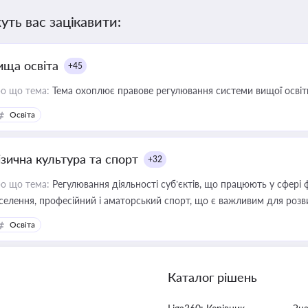
уть вас зацікавити:
ища освіта
+45
о що тема:
Тема охоплює правове регулювання системи вищої освіти, о
Освіта
ізична культура та спорт
+32
о що тема:
Регулювання діяльності суб’єктів, що працюють у сфері 
селення, професійний і аматорський спорт, що є важливим для розви
ективної реалізації державної політики у цій галузі
Освіта
Каталог рішень