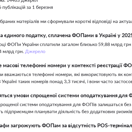
6 публікацій за 1 березня
ібраних матеріалів ми сформували короткі відповіді на актуал
а єдиного податку, сплачена ФОПами в Україні у 202
оці ФОПи України сплатили загалом близько 59,88 млрд грн
4 млрд грн.
Джерело
 масові телефонні номери у контексті реєстрації Ф
 вважаються телефонні номери, які використовують як конт
 Україні таких номерів понад 3,3 тисячі, і вони часто застос
няться умови спрощеної системи оподаткування для
рощеної системи оподаткування для ФОПів залишаться без 
ь підприємцям планувати діяльність без додаткових ризикі
афи загрожують ФОПам за відсутність POS-терміна