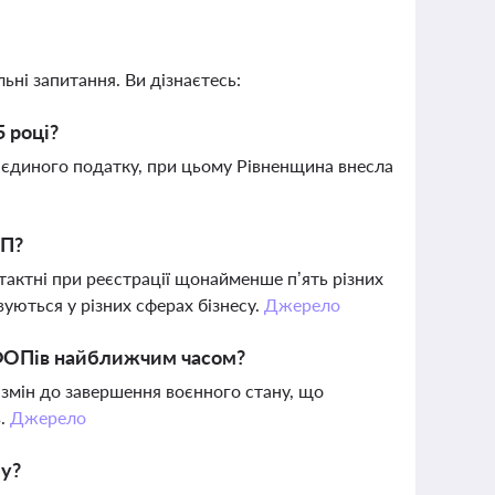
ьні запитання. Ви дізнаєтесь:
5 році?
 єдиного податку, при цьому Рівненщина внесла
ОП?
актні при реєстрації щонайменше п’ять різних
овуються у різних сферах бізнесу.
Джерело
 ФОПів найближчим часом?
змін до завершення воєнного стану, що
в.
Джерело
лу?