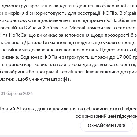
а демонструє зростання завдяки підвищенню фіксованої став
номерів, які використовують для реєстрації ФОПів. В Україні
використовують щонайменше п’ять підприємців. Найбільше та
вській та Київській областях. Масові номери часто застосову
і та HoReCa, що викликає занепокоєння щодо прозорості біз
нь фінансів Данило Гетманцев підтвердив, що умови спроще
 незмінними до завершення воєнного стану. Це дозволить пі
 ризиків. Водночас ФОПам загрожують штрафи до 17 000 грн 
ть прийом карткових платежів, хоча для деяких категорій п
й еквайринг або програмні термінали. Також важливо дотри
платежі, щоб уникнути штрафів.
,
01 березня 2026
Повний AI-огляд дня та посилання на всі новини, статті, віде
сформований цей підсумо
ОЗНАЙОМИТИСЯ