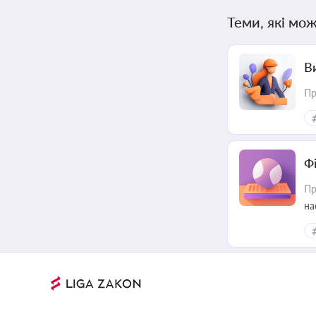
Теми, які мож
В
Пр
Ф
Пр
на
еф