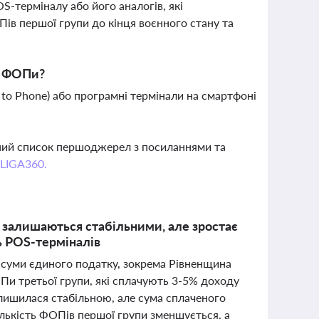
S-терміналу або його аналогів, які
ів першої групи до кінця воєнного стану та
и ФОПи?
to Phone) або програмні термінали на смартфоні
вний список першоджерел з посиланнями та
 LIGA360.
 залишаються стабільними, але зростає
ь POS-терміналів
і суми єдиного податку, зокрема Рівненщина
Пи третьої групи, які сплачують 3-5% доходу
алишилася стабільною, але сума сплаченого
ількість ФОПів першої групи зменшується, а