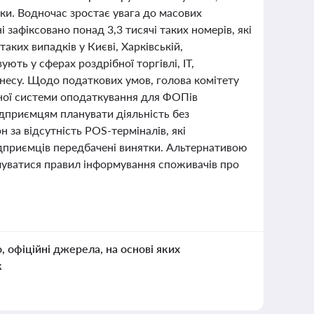
ки. Водночас зростає увага до масових
 зафіксовано понад 3,3 тисячі таких номерів, які
ких випадків у Києві, Харківській,
ють у сферах роздрібної торгівлі, ІТ,
несу. Щодо податкових умов, голова комітету
ної системи оподаткування для ФОПів
дприємцям планувати діяльність без
за відсутність POS-терміналів, які
ідприємців передбачені винятки. Альтернативою
муватися правил інформування споживачів про
о, офіційні джерела, на основі яких
к