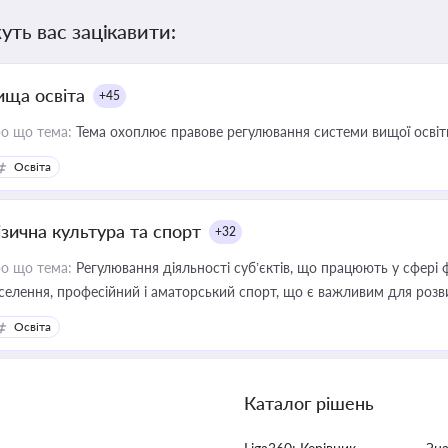
уть вас зацікавити:
ища освіта
+45
о що тема:
Тема охоплює правове регулювання системи вищої освіти, о
Освіта
ізична культура та спорт
+32
о що тема:
Регулювання діяльності суб’єктів, що працюють у сфері 
селення, професійний і аматорський спорт, що є важливим для розви
ективної реалізації державної політики у цій галузі
Освіта
Каталог рішень