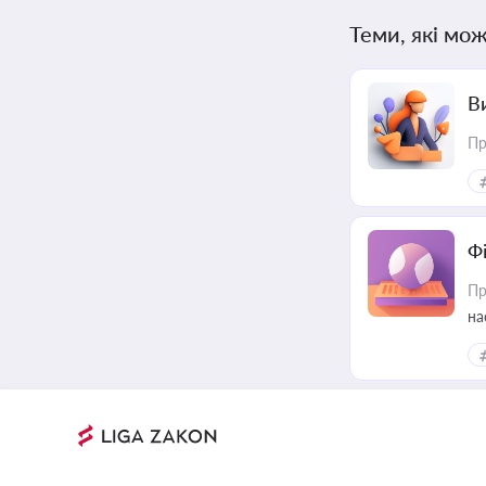
Теми, які мож
В
Пр
Ф
Пр
на
еф