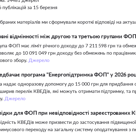
6 публікацій за 15 березня
ібраних матеріалів ми сформували короткі відповіді на актуал
овні відмінності між другою та третьою групами ФОП
упа ФОП має ліміт річного доходу до 7 211 598 грн та обмеж
зволяє до 10 091 049 грн доходу без обмежень по працівник
кового збору.
Джерело
дбачає програма "Енергопідтримка ФОП" у 2026 роц
 надає одноразову допомогу до 15 000 грн для придбання 
ширив перелік КВЕДів, які можуть отримати підтримку, та п
у.
Джерело
лідки для ФОП при невідповідності зареєстрованих К
ідність КВЕДів може призвести до застосування підвищеної 
имусового переходу на загальну систему оподаткування з п