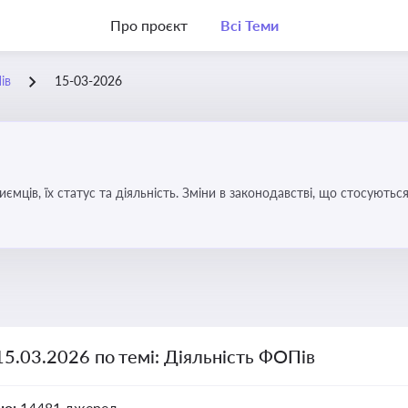
Про проєкт
Всі Теми
ів
15-03-2026
иємців, їх статус та діяльність. Зміни в законодавстві, що стосують
15.03.2026 по темі: Діяльність ФОПів
но:
14481 джерел