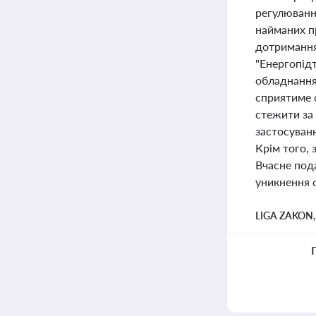
регулюванні
найманих пр
дотримання
"Енергопід
обладнання
сприятиме 
стежити за 
застосуван
Крім того, 
Вчасне под
уникнення 
LIGA ZAKON