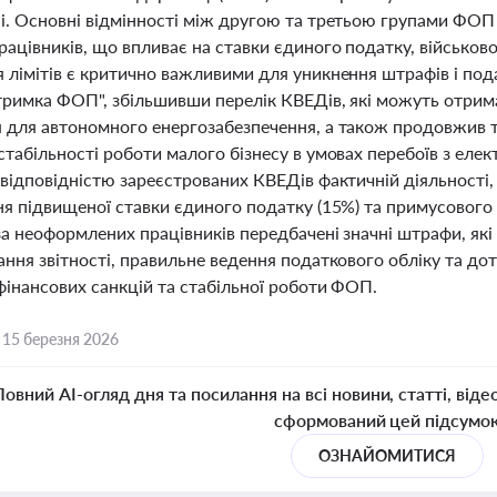
. Основні відмінності між другою та третьою групами ФОП с
ацівників, що впливає на ставки єдиного податку, військов
 лімітів є критично важливими для уникнення штрафів і по
тримка ФОП", збільшивши перелік КВЕДів, які можуть отрим
 для автономного енергозабезпечення, а також продовжив те
стабільності роботи малого бізнесу в умовах перебоїв з ел
відповідністю зареєстрованих КВЕДів фактичній діяльності,
ня підвищеної ставки єдиного податку (15%) та примусового
за неоформлених працівників передбачені значні штрафи, які
ання звітності, правильне ведення податкового обліку та д
фінансових санкцій та стабільної роботи ФОП.
,
15 березня 2026
Повний AI-огляд дня та посилання на всі новини, статті, віде
сформований цей підсумо
ОЗНАЙОМИТИСЯ