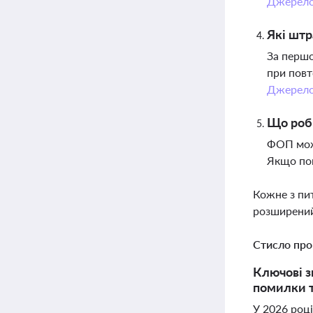
Джерел
Які шт
За першо
при повт
Джерел
Що роби
ФОП може
Якщо пом
Кожне з пи
розширений
Стисло про
Ключові з
помилки т
У 2026 роц