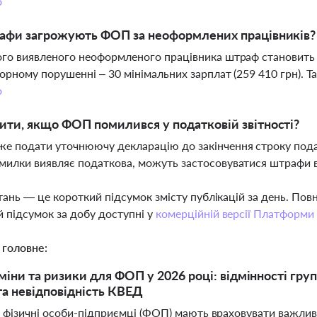
о
рафи загрожують ФОП за неоформлених працівників?
го виявленого неоформленого працівника штраф становить 10
орному порушенні – 30 мінімальних зарплат (259 410 грн). Т
о
ти, якщо ФОП помилився у податковій звітності?
 подати уточнюючу декларацію до закінчення строку пода
илки виявляє податкова, можуть застосовуватися штрафи в
тань — це короткий підсумок змісту публікацій за день. По
 підсумок за добу доступні у
комерційній версії Платформи
 головне:
міни та ризики для ФОП у 2026 році: відмінності гр
а невідповідність КВЕД
і фізичні особи-підприємці (ФОП) мають враховувати важлив