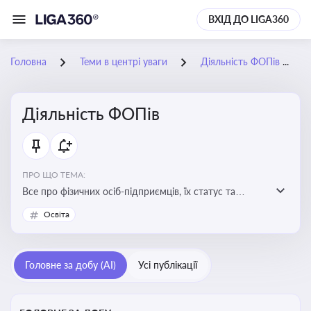
ВХІД ДО LIGA360
Головна
Теми в центрі уваги
Діяльність ФОПів
Діяльність ФОПів
ПРО ЩО ТЕМА:
Все про фізичних осіб-підприємців, їх статус та
діяльність. Зміни в законодавстві, що стосуються
Освіта
роботи ФОПів
Головне за добу (AI)
Усі публікації