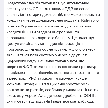
Податкова служба також планує автоматично
реєструвати ФОПів платниками ПДВ на основі
аналізу їхніх старих декларацій, що може викликати
конфлікти через донарахування податків. Крім того,
банки в Україні почали масово надавати швидкі
кредити ФОПам завдяки цифровізації та
впровадженню відкритого банкінгу. Це полегшує
доступ до фінансування для підприємців із
прозорою діяльністю, але частина малого бізнесу
залишається поза системою через відсутність
цифрового сліду. Важливо також знати, що
закриття ФОП вимагає виконання низки процедур
— звільнення працівників, подання звітності, зняття
з реєстрації РРО та закриття рахунку, інакше
можливі штрафи. На тлі цих змін зростає роль
контролю та ризиків, особливо у випадках тіньових
схем, як у мережі Avic, де через дроблення ФОПів
ухиляються від податків і ведеться контрабанда.