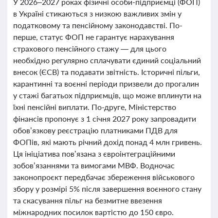
У 2026–2027 роках фізичні особи-підприємці (ФОП)
в Україні стикаються з низкою важливих змін у
податковому та пенсійному законодавстві. По-
перше, статус ФОП не гарантує нарахування
страхового пенсійного стажу — для цього
необхідно регулярно сплачувати єдиний соціальний
внесок (ЄСВ) та подавати звітність. Історичні пільги,
карантинні та воєнні періоди призвели до прогалин
у стажі багатьох підприємців, що може вплинути на
їхні пенсійні виплати. По-друге, Міністерство
фінансів пропонує з 1 січня 2027 року запровадити
обов’язкову реєстрацію платниками ПДВ для
ФОПів, які мають річний дохід понад 4 млн гривень.
Ця ініціатива пов’язана з євроінтеграційними
зобов’язаннями та вимогами МВФ. Водночас
законопроєкт передбачає збереження військового
збору у розмірі 5% після завершення воєнного стану
та скасування пільг на безмитне ввезення
міжнародних посилок вартістю до 150 євро.