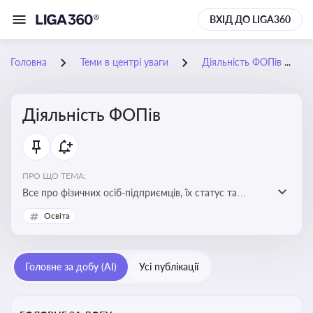
ВХІД ДО LIGA360
Головна
Теми в центрі уваги
Діяльність ФОПів
Діяльність ФОПів
ПРО ЩО ТЕМА:
Все про фізичних осіб-підприємців, їх статус та
діяльність. Зміни в законодавстві, що стосуються
Освіта
роботи ФОПів
Головне за добу (AI)
Усі публікації