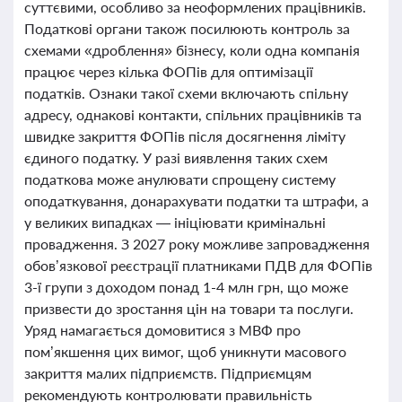
суттєвими, особливо за неоформлених працівників.
Податкові органи також посилюють контроль за
схемами «дроблення» бізнесу, коли одна компанія
працює через кілька ФОПів для оптимізації
податків. Ознаки такої схеми включають спільну
адресу, однакові контакти, спільних працівників та
швидке закриття ФОПів після досягнення ліміту
єдиного податку. У разі виявлення таких схем
податкова може анулювати спрощену систему
оподаткування, донарахувати податки та штрафи, а
у великих випадках — ініціювати кримінальні
провадження. З 2027 року можливе запровадження
обов’язкової реєстрації платниками ПДВ для ФОПів
3-ї групи з доходом понад 1-4 млн грн, що може
призвести до зростання цін на товари та послуги.
Уряд намагається домовитися з МВФ про
пом’якшення цих вимог, щоб уникнути масового
закриття малих підприємств. Підприємцям
рекомендують контролювати правильність