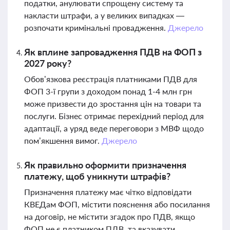
податки, анулювати спрощену систему та
накласти штрафи, а у великих випадках —
розпочати кримінальні провадження.
Джерело
Як вплине запровадження ПДВ на ФОП з
2027 року?
Обов’язкова реєстрація платниками ПДВ для
ФОП 3-ї групи з доходом понад 1-4 млн грн
може призвести до зростання цін на товари та
послуги. Бізнес отримає перехідний період для
адаптації, а уряд веде переговори з МВФ щодо
пом’якшення вимог.
Джерело
Як правильно оформити призначення
платежу, щоб уникнути штрафів?
Призначення платежу має чітко відповідати
КВЕДам ФОП, містити пояснення або посилання
на договір, не містити згадок про ПДВ, якщо
ФОП не є платником ПДВ, та вказувати