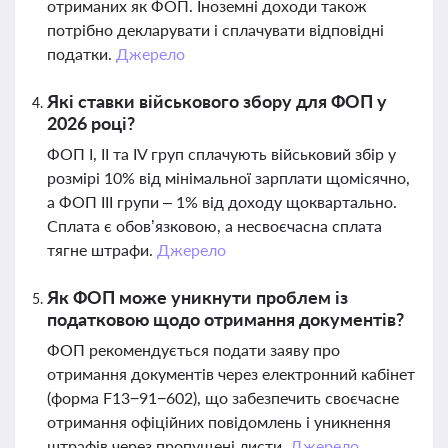
отриманих як ФОП. Іноземні доходи також
потрібно декларувати і сплачувати відповідні
податки.
Джерело
Які ставки військового збору для ФОП у
2026 році?
ФОП I, II та IV груп сплачують військовий збір у
розмірі 10% від мінімальної зарплати щомісячно,
а ФОП III групи – 1% від доходу щоквартально.
Сплата є обов’язковою, а несвоєчасна сплата
тягне штрафи.
Джерело
Як ФОП може уникнути проблем із
податковою щодо отримання документів?
ФОП рекомендується подати заяву про
отримання документів через електронний кабінет
(форма F13−91−602), що забезпечить своєчасне
отримання офіційних повідомлень і уникнення
штрафів через пропущені листи.
Джерело