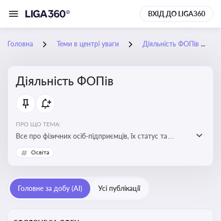
ВХІД ДО LIGA360
Головна
Теми в центрі уваги
Діяльність ФОПів
Діяльність ФОПів
ПРО ЩО ТЕМА:
Все про фізичних осіб-підприємців, їх статус та
діяльність. Зміни в законодавстві, що стосуються
Освіта
роботи ФОПів
Головне за добу (AI)
Усі публікації