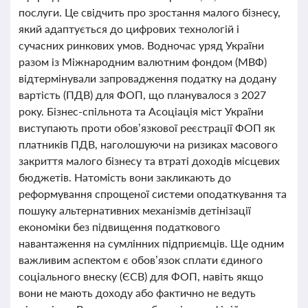
послуги. Це свідчить про зростання малого бізнесу,
який адаптується до цифрових технологій і
сучасних ринкових умов. Водночас уряд України
разом із Міжнародним валютним фондом (МВФ)
відтермінували запровадження податку на додану
вартість (ПДВ) для ФОП, що планувалося з 2027
року. Бізнес-спільнота та Асоціація міст України
виступають проти обов’язкової реєстрації ФОП як
платників ПДВ, наголошуючи на ризиках масового
закриття малого бізнесу та втраті доходів місцевих
бюджетів. Натомість вони закликають до
реформування спрощеної системи оподаткування та
пошуку альтернативних механізмів детінізації
економіки без підвищення податкового
навантаження на сумлінних підприємців. Ще одним
важливим аспектом є обов’язок сплати єдиного
соціального внеску (ЄСВ) для ФОП, навіть якщо
вони не мають доходу або фактично не ведуть