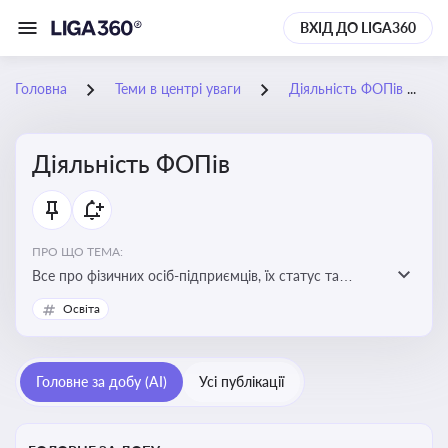
ВХІД ДО LIGA360
Головна
Теми в центрі уваги
Діяльність ФОПів
Діяльність ФОПів
ПРО ЩО ТЕМА:
Все про фізичних осіб-підприємців, їх статус та
діяльність. Зміни в законодавстві, що стосуються
Освіта
роботи ФОПів
Головне за добу (AI)
Усі публікації