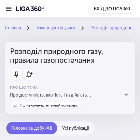
ВХІД ДО LIGA360
Головна
Теми в центрі уваги
Розподіл природного газу, правила газопостачання
Розподіл природного газу,
правила газопостачання
ПРО ЩО ТЕМА:
Про доступність, вартість і надійність
енергопостачання для бізнесу та вплив на економічну
Паливно-енергетичний комплекс
стабільність
Головне за добу (AI)
Усі публікації