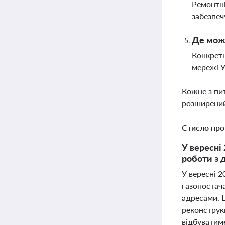
Ремонтні
забезпеч
Де можн
Конкретн
мережі У
Кожне з пи
розширений
Стисло про
У вересні
роботи з 
У вересні 2
газопостач
адресами. 
реконструкц
відбуватим