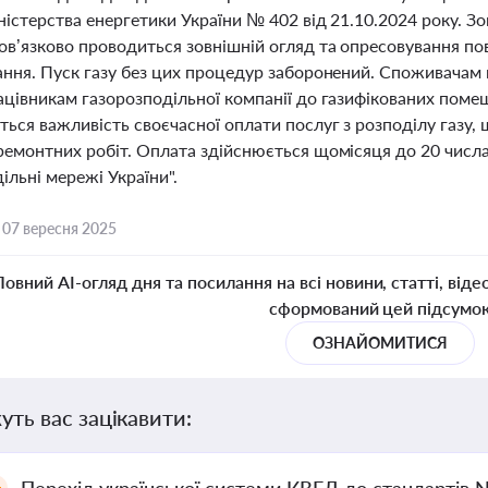
істерства енергетики України № 402 від 21.10.2024 року. З
ов’язково проводиться зовнішній огляд та опресовування по
ання. Пуск газу без цих процедур заборонений. Споживачам 
цівникам газорозподільної компанії до газифікованих помеш
ься важливість своєчасної оплати послуг з розподілу газу, 
ремонтних робіт. Оплата здійснюється щомісяця до 20 числа 
ільні мережі України".
,
07 вересня 2025
Повний AI-огляд дня та посилання на всі новини, статті, віде
сформований цей підсумо
ОЗНАЙОМИТИСЯ
уть вас зацікавити: