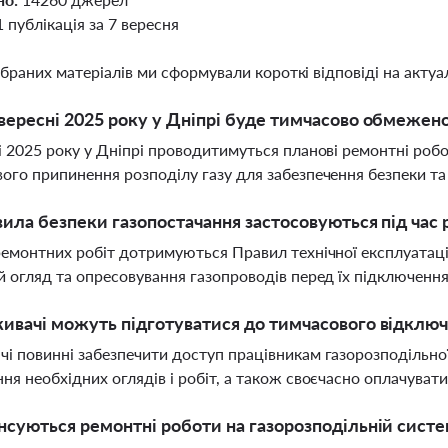
1 публікація за 7 вересня
ібраних матеріалів ми сформували короткі відповіді на актуал
вересні 2025 року у Дніпрі буде тимчасово обмежено
і 2025 року у Дніпрі проводитимуться планові ремонтні роб
ого припинення розподілу газу для забезпечення безпеки та 
вила безпеки газопостачання застосовуються під час
ремонтних робіт дотримуються Правил технічної експлуатаці
й огляд та опресовування газопроводів перед їх підключенн
ивачі можуть підготуватися до тимчасового відключ
і повинні забезпечити доступ працівникам газорозподільно
ня необхідних оглядів і робіт, а також своєчасно оплачувати
нсуються ремонтні роботи на газорозподільній систе