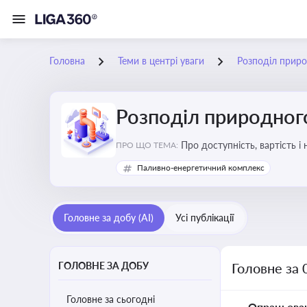
Головна
Теми в центрі уваги
Розподіл приро
Розподіл природного
Про доступність, вартість і
ПРО ЩО ТЕМА:
Паливно-енергетичний комплекс
Головне за добу (AI)
Усі публікації
ГОЛОВНЕ ЗА ДОБУ
Головне за 
Головне за сьогодні
Опрацьова