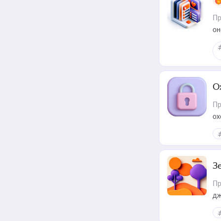
Пр
он
О
Пр
ох
З
Пр
дж