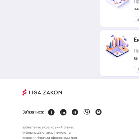
Пр
ва
Е
Пр
ви
Зв'язатися:
забезпечує український бізнес
інформацією, аналітикою та
технологічними рішеннями для