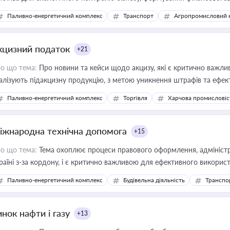
конодавства
Паливно-енергетичний комплекс
Транспорт
Агропромисловий 
кцизний податок
+21
о що тема:
Про новини та кейси щодо акцизу, які є критично важли
алізують підакцизну продукцію, з метою уникнення штрафів та ефек
Паливно-енергетичний комплекс
Торгівля
Харчова промисловіс
іжнародна технічна допомога
+15
о що тема:
Тема охоплює процеси правового оформлення, адміністр
раїні з-за кордону, і є критично важливою для ефективного використ
фраструктурних проєктів
Паливно-енергетичний комплекс
Будівельна діяльність
Транспо
нок нафти і газу
+13