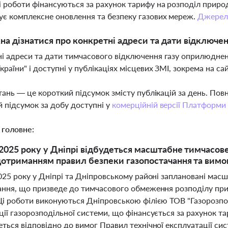
 роботи фінансуються за рахунок тарифу на розподіл природ
ує комплексне оновлення та безпеку газових мереж.
Джерел
а дізнатися про конкретні адреси та дати відключенн
і адреси та дати тимчасового відключення газу оприлюднен
країни" і доступні у публікаціях місцевих ЗМІ, зокрема на са
тань — це короткий підсумок змісту публікацій за день. По
 підсумок за добу доступні у
комерційній версії Платформи
 головне:
 2025 року у Дніпрі відбудеться масштабне тимчасове
дотриманням правил безпеки газопостачання та вимо
025 року у Дніпрі та Дніпровському районі заплановані масш
ання, що призведе до тимчасового обмеження розподілу при
Ці роботи виконуються Дніпровською філією ТОВ "Газорозпод
ії газорозподільної системи, що фінансується за рахунок та
еться відповідно до вимог Правил технічної експлуатації си