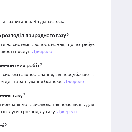
ьні запитання. Ви дізнаєтесь:
 розподіл природного газу?
оти на системі газопостачання, що потребує
якості послуг.
Джерело
 ремонтних робіт?
ї систем газопостачання, які передбачають
ям для гарантування безпеки.
Джерело
ення газу?
ї компанії до газифікованих помешкань для
 послуги з розподілу газу.
Джерело
мі?