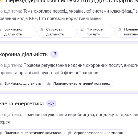
Перехід української системи КВЕД до стандартів 
о що тема:
Тема охоплює перехід української системи класифікації в
овлення кодів КВЕД та пов'язані нормативні зміни
Банківська
Страхова
Фінансові
Паливн
діяльність
діяльність
послуги
компле
хоронна діяльність
+7
о що тема:
Правове регулювання надання охоронних послуг, вимоги д
орони та організації пультової й фізичної охорони
Банківська діяльність
Паливно-енергетичний комплекс
елена енергетика
+37
о що тема:
Правове регулювання виробництва, продажу та державної
ерел
Паливно-енергетичний комплекс
Агропромисловий комплекс