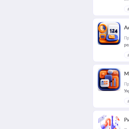
за
А
Пр
ре
М
Пр
Ук
ін
Ри