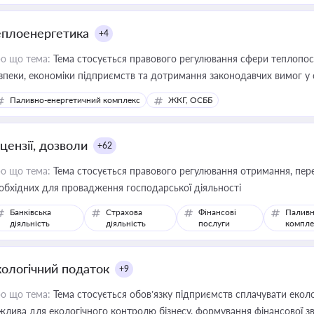
еплоенергетика
+4
о що тема:
Тема стосується правового регулювання сфери теплопост
зпеки, економіки підприємств та дотримання законодавчих вимог у
Паливно-енергетичний комплекс
ЖКГ, ОСББ
цензії, дозволи
+62
о що тема:
Тема стосується правового регулювання отримання, пере
обхідних для провадження господарської діяльності
Банківська
Страхова
Фінансові
Паливн
діяльність
діяльність
послуги
компле
кологічний податок
+9
о що тема:
Тема стосується обов’язку підприємств сплачувати еколо
жлива для екологічного контролю бізнесу, формування фінансової 