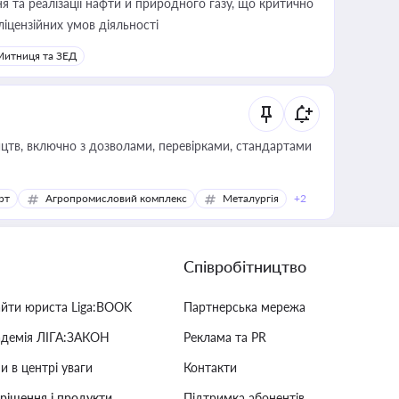
 та реалізації нафти й природного газу, що критично
ліцензійних умов діяльності
Митниця та ЗЕД
цтв, включно з дозволами, перевірками, стандартами
рт
Агропромисловий комплекс
Металургія
+2
Співробітництво
айти юриста Liga:BOOK
Партнерська мережа
адемія ЛІГА:ЗАКОН
Реклама та PR
и в центрі уваги
Контакти
 рішення і продукти
Підтримка абонентів