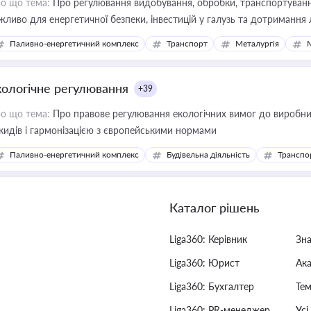
о що тема:
Про регулювання видобування, обробки, транспортування
жливо для енергетичної безпеки, інвестицій у галузь та дотримання 
Паливно-енергетичний комплекс
Транспорт
Металургія
кологічне регулювання
+39
о що тема:
Про правове регулювання екологічних вимог до виробни
кидів і гармонізацією з європейськими нормами
Паливно-енергетичний комплекс
Будівельна діяльність
Транспо
Каталог рішень
Liga360: Керівник
Зн
Liga360: Юрист
Ак
Liga360: Бухгалтер
Тем
Liga360: PR-менеджер
Усі