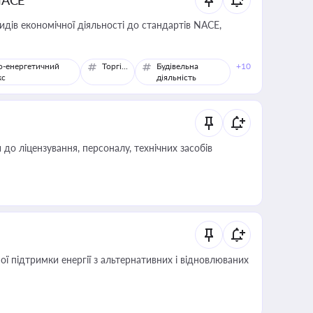
NACE
идів економічної діяльності до стандартів NACE,
о-енергетичний
Торгівля
Будівельна
+10
кс
діяльність
о ліцензування, персоналу, технічних засобів
 підтримки енергії з альтернативних і відновлюваних