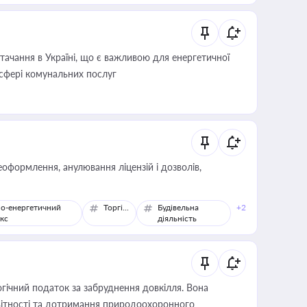
ачання в Україні, що є важливою для енергетичної
 сфері комунальних послуг
оформлення, анулювання ліцензій і дозволів,
о-енергетичний
Торгівля
Будівельна
+2
кс
діяльність
гічний податок за забруднення довкілля. Вона
звітності та дотримання природоохоронного