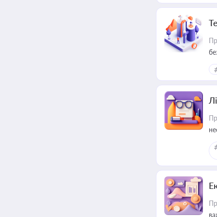
Т
Пр
бе
Лі
Пр
не
Е
Пр
ва