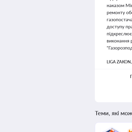
наказом Мін
ремонту об
газопостач
доступу пра
підкреслюєт
виконання 
"Газорозпод
LIGA ZAKON
Теми, які мож