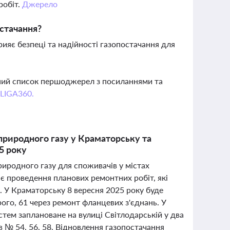
робіт.
Джерело
остачання?
ияє безпеці та надійності газопостачання для
вний список першоджерел з посиланнями та
 LIGA360.
природного газу у Краматорську та
5 року
иродного газу для споживачів у містах
є проведення планових ремонтних робіт, які
я. У Краматорську 8 вересня 2025 року буде
ого, 61 через ремонт фланцевих з'єднань. У
тем заплановане на вулиці Світлодарській у два
ів № 54, 56, 58. Відновлення газопостачання