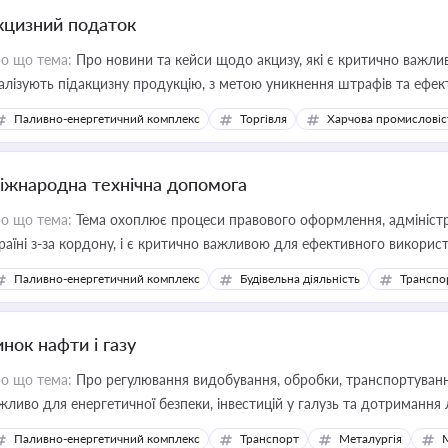
кцизний податок
о що тема:
Про новини та кейси щодо акцизу, які є критично важли
алізують підакцизну продукцію, з метою уникнення штрафів та ефек
Паливно-енергетичний комплекс
Торгівля
Харчова промисловіс
іжнародна технічна допомога
о що тема:
Тема охоплює процеси правового оформлення, адміністр
раїні з-за кордону, і є критично важливою для ефективного використ
фраструктурних проєктів
Паливно-енергетичний комплекс
Будівельна діяльність
Транспо
нок нафти і газу
о що тема:
Про регулювання видобування, обробки, транспортування
жливо для енергетичної безпеки, інвестицій у галузь та дотримання 
Паливно-енергетичний комплекс
Транспорт
Металургія