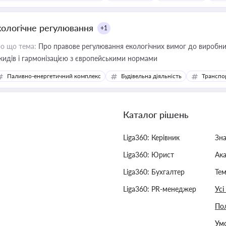
кологічне регулювання
+1
о що тема:
Про правове регулювання екологічних вимог до виробни
кидів і гармонізацією з європейськими нормами
Паливно-енергетичний комплекс
Будівельна діяльність
Транспо
Каталог рішень
Liga360: Керівник
Зн
Liga360: Юрист
Ак
Liga360: Бухгалтер
Тем
Liga360: PR-менеджер
Усі
Пол
Умо