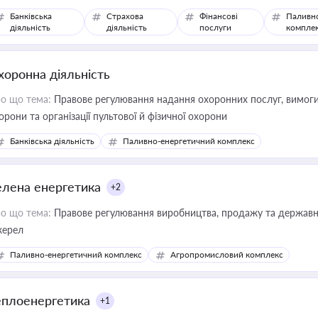
Банківська
Страхова
Фінансові
Паливн
діяльність
діяльність
послуги
компле
хоронна діяльність
о що тема:
Правове регулювання надання охоронних послуг, вимоги д
орони та організації пультової й фізичної охорони
Банківська діяльність
Паливно-енергетичний комплекс
елена енергетика
+2
о що тема:
Правове регулювання виробництва, продажу та державної
ерел
Паливно-енергетичний комплекс
Агропромисловий комплекс
еплоенергетика
+1