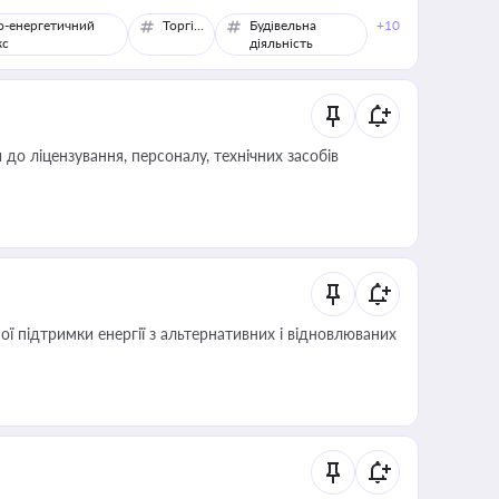
о-енергетичний
Торгівля
Будівельна
+10
кс
діяльність
о ліцензування, персоналу, технічних засобів
 підтримки енергії з альтернативних і відновлюваних