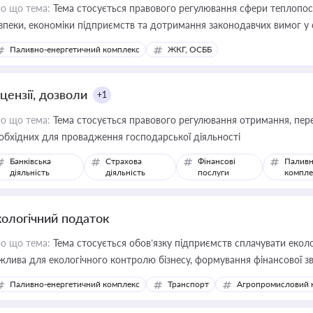
о що тема:
Тема стосується правового регулювання сфери теплопост
зпеки, економіки підприємств та дотримання законодавчих вимог у
Паливно-енергетичний комплекс
ЖКГ, ОСББ
цензії, дозволи
+1
о що тема:
Тема стосується правового регулювання отримання, пере
обхідних для провадження господарської діяльності
Банківська
Страхова
Фінансові
Паливн
діяльність
діяльність
послуги
компле
кологічний податок
о що тема:
Тема стосується обов’язку підприємств сплачувати еколо
жлива для екологічного контролю бізнесу, формування фінансової 
конодавства
Паливно-енергетичний комплекс
Транспорт
Агропромисловий 