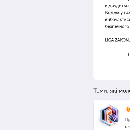
відбудеться
Кодексу га
вибачається
безпечного 
LIGA ZAKON
Теми, які мож
Пр
он