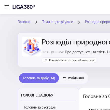
Головна
Теми в центрі уваги
Розподіл приро
Розподіл природного
Про доступність, вартість і
ПРО ЩО ТЕМА:
Паливно-енергетичний комплекс
Головне за добу (AI)
Усі публікації
ГОЛОВНЕ ЗА ДОБУ
Головне за 
Головне за сьогодні
Опрацьова