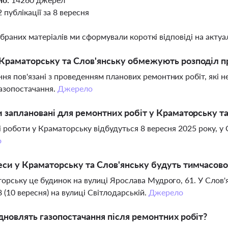
2 публікації за 8 вересня
ібраних матеріалів ми сформували короткі відповіді на актуал
Краматорську та Слов'янську обмежують розподіл п
я пов'язані з проведенням планових ремонтних робіт, які не
азопостачання.
Джерело
и заплановані для ремонтних робіт у Краматорську т
 роботи у Краматорську відбудуться 8 вересня 2025 року, у С
о
еси у Краматорську та Слов'янську будуть тимчасово
орську це будинок на вулиці Ярослава Мудрого, 61. У Слов'я
8 (10 вересня) на вулиці Світлодарській.
Джерело
дновлять газопостачання після ремонтних робіт?