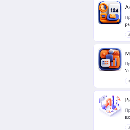
А
Пр
ре
М
Пр
Ук
ін
Ри
Пр
ва