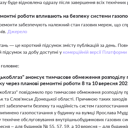
азу буде відновлена одразу після завершення всіх технічних 
емонтні роботи впливають на безпеку системи газоп
ремонти забезпечують належний стан газових мереж, що спр
чів.
Джерело
тань — це короткий підсумок змісту публікацій за день. По
 підсумок за добу доступні у
комерційній версії Платформи
 головне:
ькоблгаз" анонсує тимчасове обмеження розподілу 
ку через планові ремонтні роботи 8 та 10 вересня 202
коблгаз" повідомило про тимчасове обмеження розподілу пр
к та Слов'янськ Донецької області. Причиною таких заходів 
ті забезпечити безпеку та надійність систем газопостачанн
рипинено газопостачання у будинку на вулиці Ярослава Мудр
у технічне обслуговування внутрішньобудинкових газових сис
ресня – для будинків № 55, 57, 59, а 10 вересня – для будинк