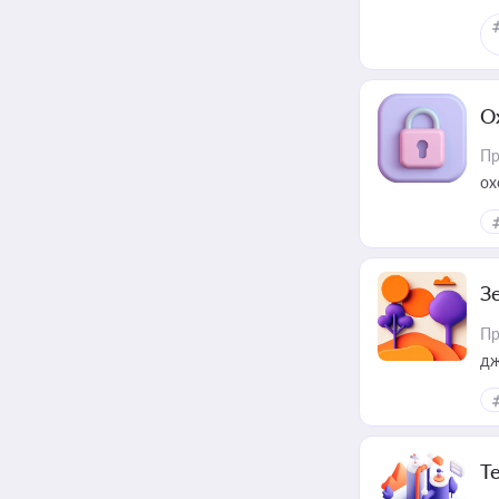
О
Пр
ох
З
Пр
дж
Т