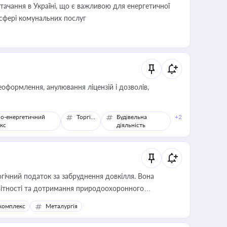
ачання в Україні, що є важливою для енергетичної
 сфері комунальних послуг
оформлення, анулювання ліцензій і дозволів,
о-енергетичний
Торгівля
Будівельна
+2
кс
діяльність
гічний податок за забруднення довкілля. Вона
звітності та дотримання природоохоронного
комплекс
Металургія