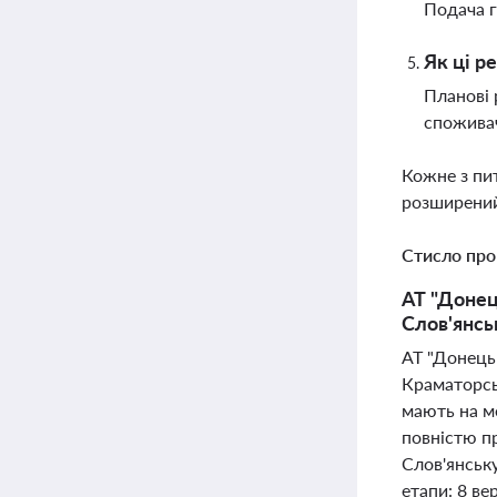
Подача г
Як ці р
Планові 
спожива
Кожне з пи
розширений
Стисло про
АТ "Донец
Слов'янсь
АТ "Донець
Краматорсь
мають на ме
повністю п
Слов'янськ
етапи: 8 ве