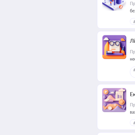
Пр
бе
Лі
Пр
не
Е
Пр
ва
за