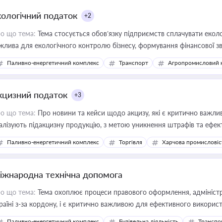
кологічний податок
+2
о що тема:
Тема стосується обов’язку підприємств сплачувати еколо
жлива для екологічного контролю бізнесу, формування фінансової 
конодавства
Паливно-енергетичний комплекс
Транспорт
Агропромисловий 
кцизний податок
+3
о що тема:
Про новини та кейси щодо акцизу, які є критично важли
алізують підакцизну продукцію, з метою уникнення штрафів та ефек
Паливно-енергетичний комплекс
Торгівля
Харчова промисловіс
іжнародна технічна допомога
о що тема:
Тема охоплює процеси правового оформлення, адміністр
раїні з-за кордону, і є критично важливою для ефективного використ
фраструктурних проєктів
Паливно-енергетичний комплекс
Будівельна діяльність
Транспо