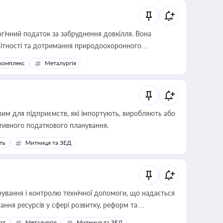
гічний податок за забруднення довкілля. Вона
звітності та дотримання природоохоронного
комплекс
Металургія
вим для підприємств, які імпортують, виробляють або
тивного податкового планування.
ть
Митниця та ЗЕД
ування і контролю технічної допомоги, що надається
ання ресурсів у сфері розвитку, реформ та
рт
Металургія
Митниця та ЗЕД