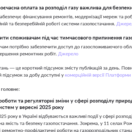
оєчасна оплата за розподіл газу важлива для безпек
абезпечує фінансування ремонтів, модернізації мереж та р
йній та безперебійній роботі системи газопостачання.
Джере
ти споживачам під час тимчасового припинення газ
ам потрібно забезпечити доступ до газоспоживаючого обла
вершення ремонтних робіт.
Джерело
тань — це короткий підсумок змісту публікацій за день. По
 підсумок за добу доступні у
комерційній версії Платформи
 головне:
роботи та регуляторні зміни у сфері розподілу природ
истем у вересні 2025 року
025 року в Україні відбуваються важливі події у сфері розп
на якість та безпеку газопостачання. Зокрема, у 11 селах Р
і ремонтно-профілактичні роботи на газорозподільних станці