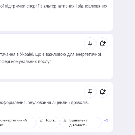
 підтримки енергії з альтернативних і відновлюваних
ачання в Україні, що є важливою для енергетичної
 сфері комунальних послуг
оформлення, анулювання ліцензій і дозволів,
о-енергетичний
Торгівля
Будівельна
+2
кс
діяльність