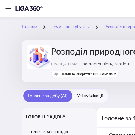
Головна
Теми в центрі уваги
Розподіл приро
Розподіл природного
Про доступність, вартість і
ПРО ЩО ТЕМА:
Паливно-енергетичний комплекс
Головне за добу (AI)
Усі публікації
ГОЛОВНЕ ЗА ДОБУ
Головне за 
Головне за сьогодні
Опрацьова