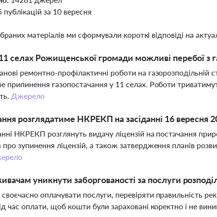
5 публікацій за 10 вересня
ібраних матеріалів ми сформували короткі відповіді на актуал
11 селах Рожищенської громади можливі перебої з г
анові ремонтно-профілактичні роботи на газорозподільній 
е припинення газопостачання у 11 селах. Роботи триватимуть
ть.
Джерело
ання розглядатиме НКРЕКП на засіданні 16 вересня 2
анні НКРЕКП розглянуть видачу ліцензій на постачання приро
 про зупинення ліцензій, а також затвердження планів розв
ерело
ивачам уникнути заборгованості за послуги розподіл
своєчасно оплачувати послуги, перевіряти правильність рекв
ід час оплати, щоб кошти були зараховані коректно і не вин