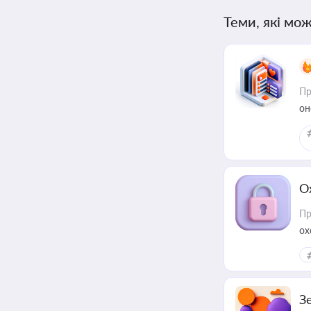
Теми, які мож
Пр
он
О
Пр
ох
З