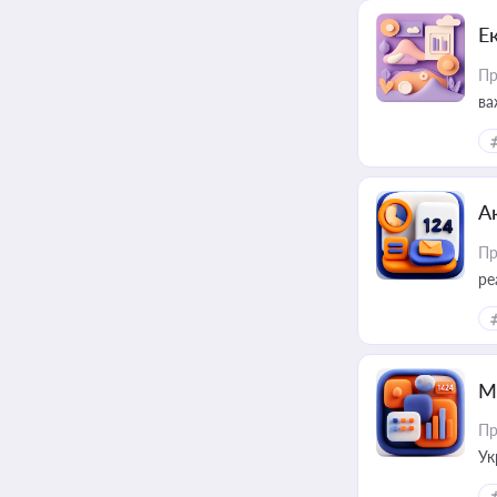
Е
Пр
ва
за
А
Пр
ре
М
Пр
Ук
ін