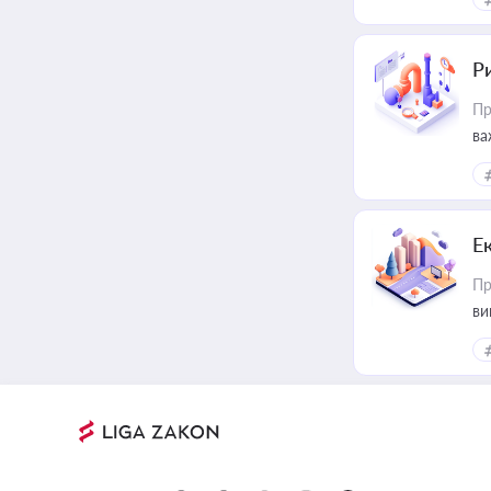
Ри
Пр
ва
Е
Пр
ви