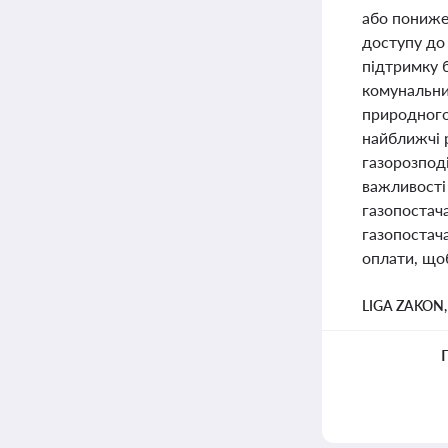
або понижен
доступу до 
підтримку б
комунальни
природного 
найближчі 
газорозподі
важливості 
газопостач
газопостач
оплати, щоб
LIGA ZAKON