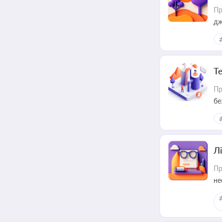
Пр
дж
Т
Пр
бе
Лі
Пр
не