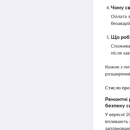
Чому св
Оплата з
безаварі
Що роби
Споживач
після за
Кожне з пи
розширений
Стисло про
Ремонтні 
безпеку с
У вересні 2
впливають 
запланован