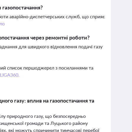
и газопостачання?
оботи аварійно-диспетчерських служб, що сприяє
ло
опостачання через ремонтні роботи?
днання для швидкого відновлення подачі газу
вний список першоджерел з посиланнями та
 LIGA360.
ного газу: вплив на газопостачання та
оділу природного газу, що безпосередньо
ожищенської громади та Луцького району
ях, які можуть спричинити тимчасові перебої