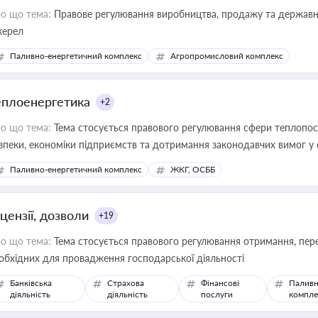
о що тема:
Правове регулювання виробництва, продажу та державної
ерел
Паливно-енергетичний комплекс
Агропромисловий комплекс
еплоенергетика
+2
о що тема:
Тема стосується правового регулювання сфери теплопост
зпеки, економіки підприємств та дотримання законодавчих вимог у
Паливно-енергетичний комплекс
ЖКГ, ОСББ
цензії, дозволи
+19
о що тема:
Тема стосується правового регулювання отримання, пере
обхідних для провадження господарської діяльності
Банківська
Страхова
Фінансові
Паливн
діяльність
діяльність
послуги
компле