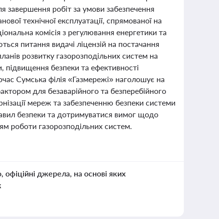
ля завершення робіт за умови забезпечення
нової технічної експлуатації, спрямованої на
іональна комісія з регулювання енергетики та
ться питання видачі ліцензій на постачання
планів розвитку газорозподільних систем на
и, підвищення безпеки та ефективності
ночас Сумська філія «Газмережі» наголошує на
фактором для безаварійного та безперебійного
рнізації мереж та забезпеченню безпеки системи
равил безпеки та дотримуватися вимог щодо
ням роботи газорозподільних систем.
о, офіційні джерела, на основі яких
к