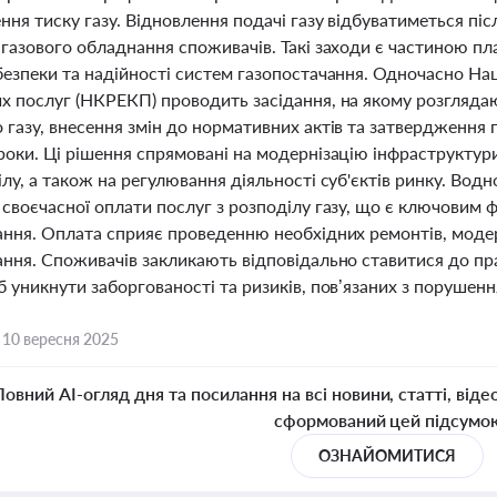
ня тиску газу. Відновлення подачі газу відбуватиметься піс
газового обладнання споживачів. Такі заходи є частиною пла
езпеки та надійності систем газопостачання. Одночасно Нац
х послуг (НКРЕКП) проводить засідання, на якому розглядаю
газу, внесення змін до нормативних актів та затвердження 
роки. Ці рішення спрямовані на модернізацію інфраструктур
лу, а також на регулювання діяльності суб'єктів ринку. Вод
своєчасної оплати послуг з розподілу газу, що є ключовим 
ання. Оплата сприяє проведенню необхідних ремонтів, моде
ання. Споживачів закликають відповідально ставитися до п
 уникнути заборгованості та ризиків, пов’язаних з порушен
,
10 вересня 2025
Повний AI-огляд дня та посилання на всі новини, статті, віде
сформований цей підсумо
ОЗНАЙОМИТИСЯ