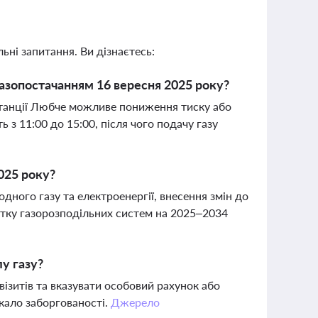
ьні запитання. Ви дізнаєтесь:
азопостачанням 16 вересня 2025 року?
станції Любче можливе пониження тиску або
 з 11:00 до 15:00, після чого подачу газу
025 року?
дного газу та електроенергії, внесення змін до
итку газорозподільних систем на 2025–2034
у газу?
ізитів та вказувати особовий рахунок або
икало заборгованості.
Джерело