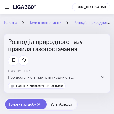
ВХІД ДО LIGA360
Головна
Теми в центрі уваги
Розподіл природного газу, правила газопостачання
Розподіл природного газу,
правила газопостачання
ПРО ЩО ТЕМА:
Про доступність, вартість і надійність
енергопостачання для бізнесу та вплив на економічну
Паливно-енергетичний комплекс
стабільність
Головне за добу (AI)
Усі публікації