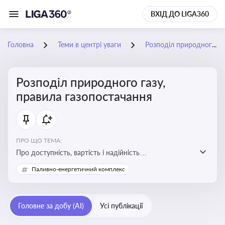
ВХІД ДО LIGA360
Головна
Теми в центрі уваги
Розподіл природного газу, правила газопостачання
Розподіл природного газу,
правила газопостачання
ПРО ЩО ТЕМА:
Про доступність, вартість і надійність
енергопостачання для бізнесу та вплив на економічну
Паливно-енергетичний комплекс
стабільність
Головне за добу (AI)
Усі публікації