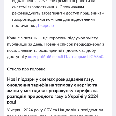
відключення газу через ремонтні роботи на
системі газопостачання. Споживачам
рекомендують забезпечити доступ працівникам
газорозподільної компанії для відновлення
постачання.
Джерело
Кожне з питань — це короткий підсумок змісту
публікацій за день. Повний список першоджерел з
посиланнями та розширений підсумок за добу
доступні у
комерційній версії Платформи LIGA360.
Стисло про головне:
Нові підозри у схемах розкрадання газу,
оновлення тарифів на теплову енергію та
зміни у методиках розрахунку тарифів на
розподіл природного газу в Україні у 2024
році
У червні 2024 року СБУ та Нацполіція повідомили
про нові підозри двом екскерівникам приватної