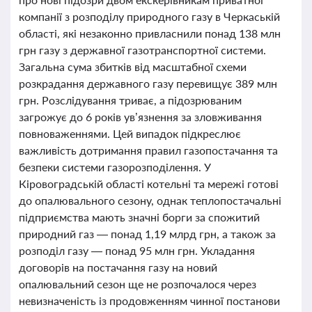
компанії з розподілу природного газу в Черкаській
області, які незаконно привласнили понад 138 млн
грн газу з державної газотранспортної системи.
Загальна сума збитків від масштабної схеми
розкрадання державного газу перевищує 389 млн
грн. Розслідування триває, а підозрюваним
загрожує до 6 років ув’язнення за зловживання
повноваженнями. Цей випадок підкреслює
важливість дотримання правил газопостачання та
безпеки системи газорозподілення. У
Кіровоградській області котельні та мережі готові
до опалювального сезону, однак теплопостачальні
підприємства мають значні борги за спожитий
природний газ — понад 1,19 млрд грн, а також за
розподіл газу — понад 95 млн грн. Укладання
договорів на постачання газу на новий
опалювальний сезон ще не розпочалося через
невизначеність із продовженням чинної постанови