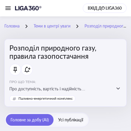
ВХІД ДО LIGA360
Головна
Теми в центрі уваги
Розподіл природного газу, правила газопостачання
Розподіл природного газу,
правила газопостачання
ПРО ЩО ТЕМА:
Про доступність, вартість і надійність
енергопостачання для бізнесу та вплив на економічну
Паливно-енергетичний комплекс
стабільність
Головне за добу (AI)
Усі публікації