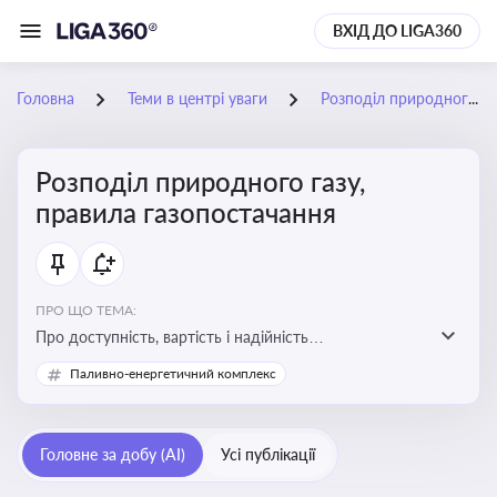
ВХІД ДО LIGA360
Головна
Теми в центрі уваги
Розподіл природного газу, правила газопостачання
Розподіл природного газу,
правила газопостачання
ПРО ЩО ТЕМА:
Про доступність, вартість і надійність
енергопостачання для бізнесу та вплив на економічну
Паливно-енергетичний комплекс
стабільність
Головне за добу (AI)
Усі публікації