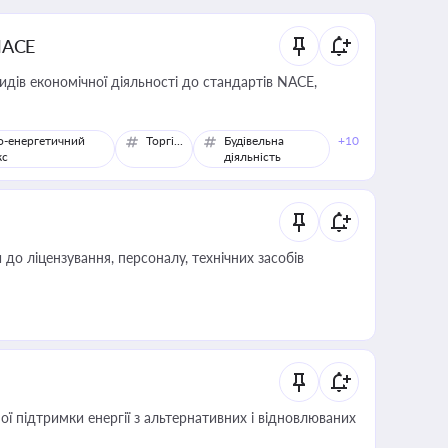
NACE
идів економічної діяльності до стандартів NACE,
о-енергетичний
Торгівля
Будівельна
+10
кс
діяльність
о ліцензування, персоналу, технічних засобів
 підтримки енергії з альтернативних і відновлюваних