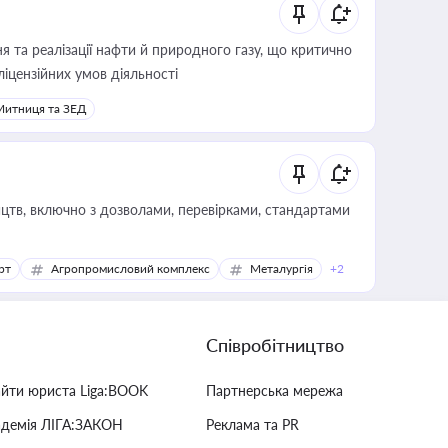
 та реалізації нафти й природного газу, що критично
ліцензійних умов діяльності
Митниця та ЗЕД
цтв, включно з дозволами, перевірками, стандартами
рт
Агропромисловий комплекс
Металургія
+2
Співробітництво
айти юриста Liga:BOOK
Партнерська мережа
адемія ЛІГА:ЗАКОН
Реклама та PR