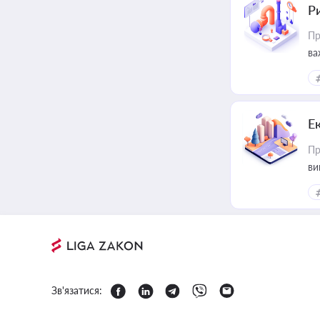
Ри
Пр
ва
Е
Пр
ви
Зв'язатися: