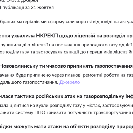
4 публікації за 21 жовтня
ібраних матеріалів ми сформували короткі відповіді на актуал
ення ухвалила НКРЕКП щодо ліцензій на розподіл пр
упинила дію ліцензії на постачання природного газу однієї 
озподілу газу та застосувала санкції до порушників ліцензій
Нововолинську тимчасово припинять газопостачання
ачання буде припинено через планові ремонтні роботи на га
одальшого газопостачання.
Джерело
илася тактика російських атак на газорозподільну і
чала цілитися на вузли розподілу газу у містах, застосовую
ажити систему ППО і знизити потужність транспортування 
лідки можуть мати атаки на об'єкти розподілу приро