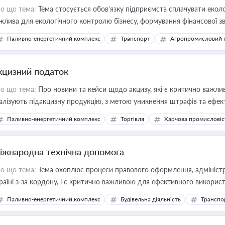
о що тема:
Тема стосується обов’язку підприємств сплачувати еколо
жлива для екологічного контролю бізнесу, формування фінансової 
конодавства
Паливно-енергетичний комплекс
Транспорт
Агропромисловий 
кцизний податок
о що тема:
Про новини та кейси щодо акцизу, які є критично важли
алізують підакцизну продукцію, з метою уникнення штрафів та ефек
Паливно-енергетичний комплекс
Торгівля
Харчова промисловіс
іжнародна технічна допомога
о що тема:
Тема охоплює процеси правового оформлення, адміністр
раїні з-за кордону, і є критично важливою для ефективного використ
фраструктурних проєктів
Паливно-енергетичний комплекс
Будівельна діяльність
Транспо