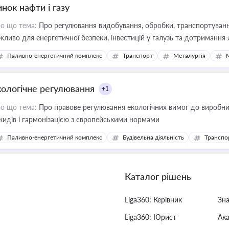
нок нафти і газу
о що тема:
Про регулювання видобування, обробки, транспортування
жливо для енергетичної безпеки, інвестицій у галузь та дотримання 
Паливно-енергетичний комплекс
Транспорт
Металургія
кологічне регулювання
+1
о що тема:
Про правове регулювання екологічних вимог до виробни
кидів і гармонізацією з європейськими нормами
Паливно-енергетичний комплекс
Будівельна діяльність
Транспо
Каталог рішень
Liga360: Керівник
Зн
Liga360: Юрист
Ак