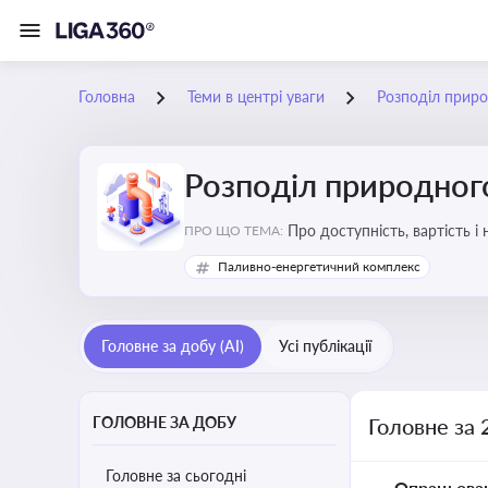
Головна
Теми в центрі уваги
Розподіл приро
Розподіл природного
Про доступність, вартість і
ПРО ЩО ТЕМА:
Паливно-енергетичний комплекс
Головне за добу (AI)
Усі публікації
ГОЛОВНЕ ЗА ДОБУ
Головне за 
Головне за сьогодні
Опрацьова