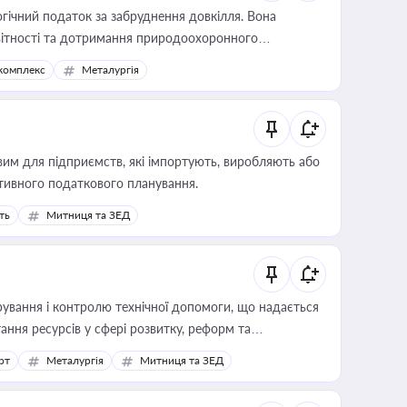
гічний податок за забруднення довкілля. Вона
звітності та дотримання природоохоронного
комплекс
Металургія
вим для підприємств, які імпортують, виробляють або
тивного податкового планування.
ть
Митниця та ЗЕД
ування і контролю технічної допомоги, що надається
ання ресурсів у сфері розвитку, реформ та
рт
Металургія
Митниця та ЗЕД