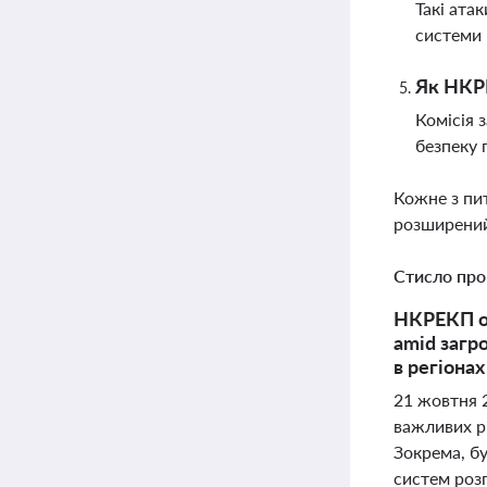
Такі ата
системи 
Як НКРЕ
Комісія 
безпеку 
Кожне з пи
розширений
Стисло про
НКРЕКП он
amid загр
в регіонах
21 жовтня 
важливих рі
Зокрема, бу
систем розп