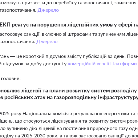
ки можуть призвести до перебоїв у газопостачанні, зниження
газопостачання.
Джерело
КП реагує на порушення ліцензійних умов у сфері г
застосовує санкції, включно зі штрафами та зупиненням ліце
газопостачання.
Джерело
тань — це короткий підсумок змісту публікацій за день. По
 підсумок за добу доступні у
комерційній версії Платформи
 головне:
овлює ліцензії та плани розвитку систем розподілу г
оз російських атак на газорозподільну інфраструктур
2025 року Національна комісія з регулювання енергетики та
шень, що стосуються ліцензування та розвитку систем розпо
ло зупинено дію ліцензії на постачання природного газу одні
оділу на 2025-2030 роки, а також застосовано санкції до ком