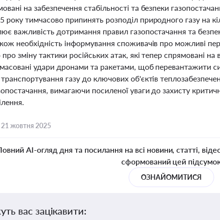
овані на забезпечення стабільності та безпеки газопостачанн
5 року тимчасово припинять розподіл природного газу на кіл
лює важливість дотримання правил газопостачання та безпек
акож необхідність інформування споживачів про можливі пер
про зміну тактики російських атак, які тепер спрямовані на 
 масовані удари дронами та ракетами, щоб перевантажити с
 транспортування газу до ключових об'єктів теплозабезпече
зопостачання, вимагаючи посиленої уваги до захисту критич
ілення.
,
21 жовтня 2025
Повний AI-огляд дня та посилання на всі новини, статті, віде
сформований цей підсумо
ОЗНАЙОМИТИСЯ
уть вас зацікавити: