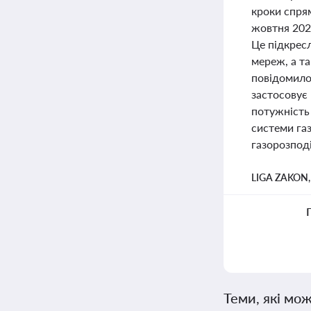
кроки спрям
жовтня 202
Це підкрес
мереж, а т
повідомило 
застосовує
потужність
системи га
газорозпод
LIGA ZAKON
Теми, які мож