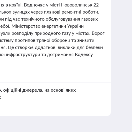
я в країні. Водночас у місті Нововолинськ 22
ькох вулицях через планові ремонтні роботи.
и під час технічного обслуговування газових
ебої. Міністерство енергетики України
вузли розподілу природного газу у містах. Ворог
истему протиповітряної оборони та знизити
ння. Це створює додаткові виклики для безпеки
ної інфраструктури та дотримання Кодексу
о, офіційні джерела, на основі яких
к