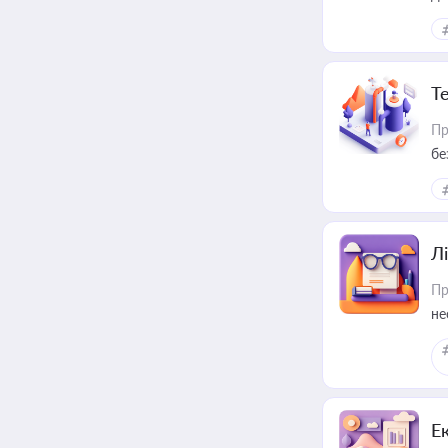
Т
Пр
бе
Лі
Пр
не
Е