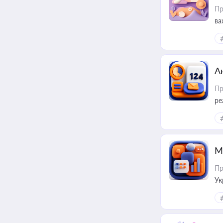
Пр
ва
за
А
Пр
ре
М
Пр
Ук
ін