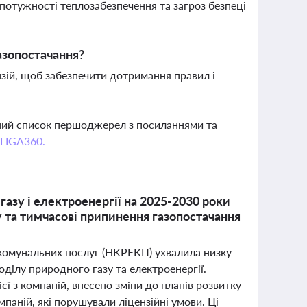
 потужності теплозабезпечення та загроз безпеці
азопостачання?
нзій, щоб забезпечити дотримання правил і
вний список першоджерел з посиланнями та
 LIGA360.
азу і електроенергії на 2025-2030 роки
у та тимчасові припинення газопостачання
 комунальних послуг (НКРЕКП) ухвалила низку
ділу природного газу та електроенергії.
єї з компаній, внесено зміни до планів розвитку
паній, які порушували ліцензійні умови. Ці