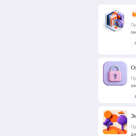
Пр
он
О
Пр
ох
З
Пр
дж