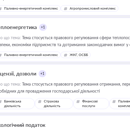
Паливно-енергетичний комплекс
Агропромисловий комплекс
еплоенергетика
+1
о що тема:
Тема стосується правового регулювання сфери теплопост
зпеки, економіки підприємств та дотримання законодавчих вимог у
Паливно-енергетичний комплекс
ЖКГ, ОСББ
цензії, дозволи
+1
о що тема:
Тема стосується правового регулювання отримання, пере
обхідних для провадження господарської діяльності
Банківська
Страхова
Фінансові
Паливн
діяльність
діяльність
послуги
компле
кологічний податок