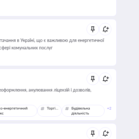
ачання в Україні, що є важливою для енергетичної
 сфері комунальних послуг
оформлення, анулювання ліцензій і дозволів,
о-енергетичний
Торгівля
Будівельна
+2
кс
діяльність