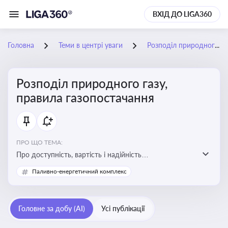
ВХІД ДО LIGA360
Головна
Теми в центрі уваги
Розподіл природного газу, правила газопостачання
Розподіл природного газу,
правила газопостачання
ПРО ЩО ТЕМА:
Про доступність, вартість і надійність
енергопостачання для бізнесу та вплив на економічну
Паливно-енергетичний комплекс
стабільність
Головне за добу (AI)
Усі публікації