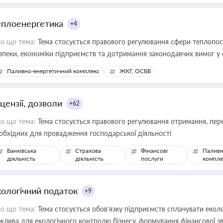
еплоенергетика
+4
о що тема:
Тема стосується правового регулювання сфери теплопост
зпеки, економіки підприємств та дотримання законодавчих вимог у
Паливно-енергетичний комплекс
ЖКГ, ОСББ
цензії, дозволи
+62
о що тема:
Тема стосується правового регулювання отримання, пере
обхідних для провадження господарської діяльності
Банківська
Страхова
Фінансові
Паливн
діяльність
діяльність
послуги
компле
кологічний податок
+9
о що тема:
Тема стосується обов’язку підприємств сплачувати еколо
жлива для екологічного контролю бізнесу, формування фінансової 