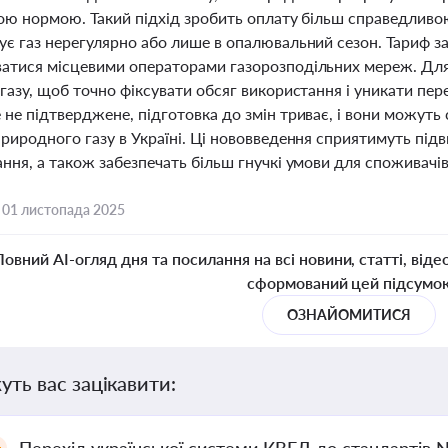
ною нормою. Такий підхід зробить оплату більш справедливо
ує газ нерегулярно або лише в опалювальний сезон. Тариф з
атися місцевими операторами газорозподільних мереж. Для
газу, щоб точно фіксувати обсяг використання і уникати пер
не підтверджене, підготовка до змін триває, і вони можуть
природного газу в Україні. Ці нововведення сприятимуть пі
ння, а також забезпечать більш гнучкі умови для споживачів
,
01 листопада 2025
Повний AI-огляд дня та посилання на всі новини, статті, віде
сформований цей підсумо
ОЗНАЙОМИТИСЯ
уть вас зацікавити: