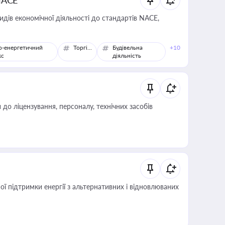
NACE
идів економічної діяльності до стандартів NACE,
о-енергетичний
Торгівля
Будівельна
+10
кс
діяльність
о ліцензування, персоналу, технічних засобів
 підтримки енергії з альтернативних і відновлюваних