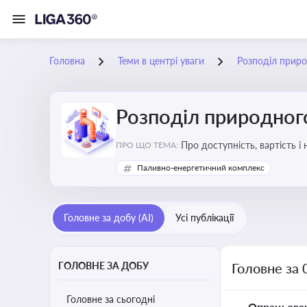
Головна
Теми в центрі уваги
Розподіл приро
Розподіл природного
Про доступність, вартість і
ПРО ЩО ТЕМА:
Паливно-енергетичний комплекс
Головне за добу (AI)
Усі публікації
ГОЛОВНЕ ЗА ДОБУ
Головне за 
Головне за сьогодні
Опрацьова