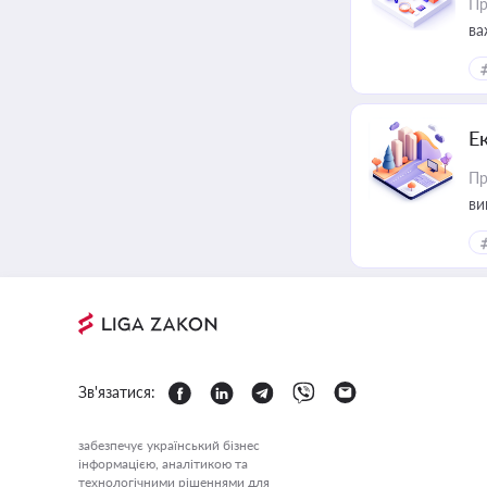
Пр
ва
Е
Пр
ви
Зв'язатися:
забезпечує український бізнес
інформацією, аналітикою та
технологічними рішеннями для