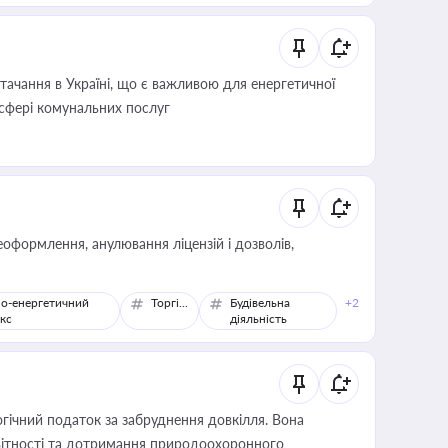
ачання в Україні, що є важливою для енергетичної
 сфері комунальних послуг
оформлення, анулювання ліцензій і дозволів,
о-енергетичний
Торгівля
Будівельна
+2
кс
діяльність
гічний податок за забруднення довкілля. Вона
звітності та дотримання природоохоронного