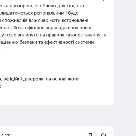
ю та прозорою, особливо для тих, хто
алишатиметься регіональним і буде
 споживачів важливо мати встановлені
еплат. Хоча офіційне впровадження нової
 суттєво вплинути на правила газопостачання та
двищенню безпеки та ефективності системи
.
о, офіційні джерела, на основі яких
к