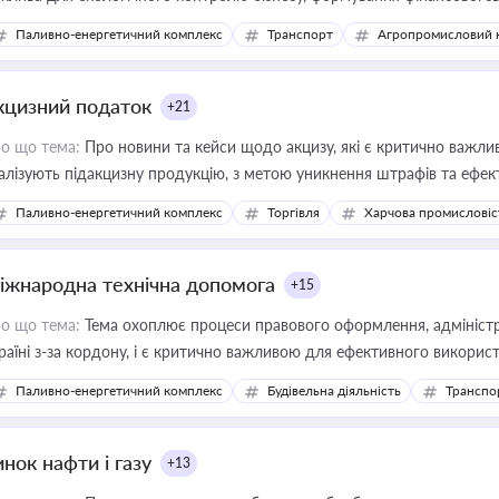
конодавства
Паливно-енергетичний комплекс
Транспорт
Агропромисловий 
кцизний податок
+21
о що тема:
Про новини та кейси щодо акцизу, які є критично важли
алізують підакцизну продукцію, з метою уникнення штрафів та ефек
Паливно-енергетичний комплекс
Торгівля
Харчова промисловіс
іжнародна технічна допомога
+15
о що тема:
Тема охоплює процеси правового оформлення, адміністр
раїні з-за кордону, і є критично важливою для ефективного використ
фраструктурних проєктів
Паливно-енергетичний комплекс
Будівельна діяльність
Транспо
нок нафти і газу
+13