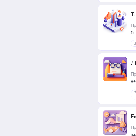
Т
Пр
бе
Лі
Пр
не
Е
Пр
ва