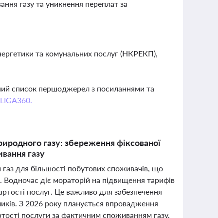
ання газу та уникнення переплат за
нергетики та комунальних послуг (НКРЕКП),
вний список першоджерел з посиланнями та
 LIGA360.
природного газу: збереження фіксованої
ивання газу
й газ для більшості побутових споживачів, що
го. Водночас діє мораторій на підвищення тарифів
вартості послуг. Це важливо для забезпечення
ликів. З 2026 року планується впровадження
артості послуги за фактичним споживанням газу,