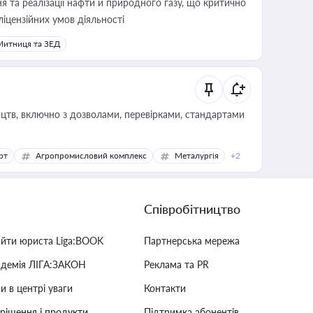
 та реалізації нафти й природного газу, що критично
ліцензійних умов діяльності
Митниця та ЗЕД
цтв, включно з дозволами, перевірками, стандартами
рт
Агропромисловий комплекс
Металургія
+2
Співробітництво
айти юриста Liga:BOOK
Партнерська мережа
адемія ЛІГА:ЗАКОН
Реклама та PR
и в центрі уваги
Контакти
 рішення і продукти
Підтримка абонентів