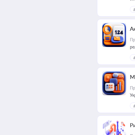
за
А
Пр
ре
М
Пр
Ук
ін
Ри