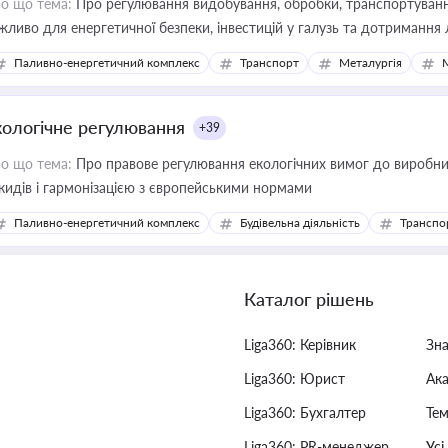
о що тема:
Про регулювання видобування, обробки, транспортування
жливо для енергетичної безпеки, інвестицій у галузь та дотримання 
Паливно-енергетичний комплекс
Транспорт
Металургія
кологічне регулювання
+39
о що тема:
Про правове регулювання екологічних вимог до виробни
кидів і гармонізацією з європейськими нормами
Паливно-енергетичний комплекс
Будівельна діяльність
Транспо
Каталог рішень
Liga360: Керівник
Зн
Liga360: Юрист
Ак
Liga360: Бухгалтер
Тем
Liga360: PR-менеджер
Усі