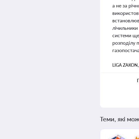
а не за річ
використов
встановлюв
лічильники 
системи ще 
розподілу 
газопостача
LIGA ZAKON
Теми, які мож