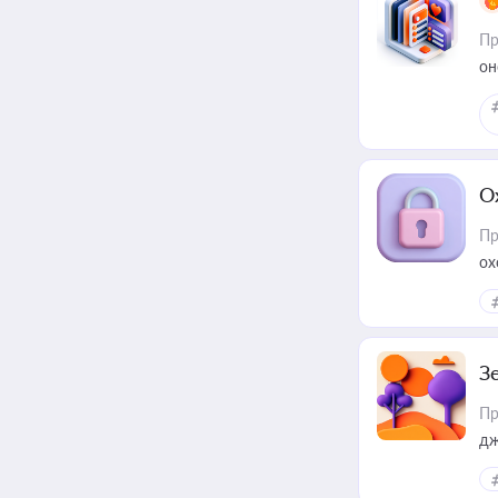
Пр
он
О
Пр
ох
З
Пр
дж