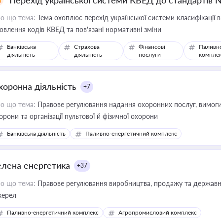
Перехід української системи КВЕД до стандартів 
о що тема:
Тема охоплює перехід української системи класифікації в
овлення кодів КВЕД та пов'язані нормативні зміни
Банківська
Страхова
Фінансові
Паливн
діяльність
діяльність
послуги
компле
хоронна діяльність
+7
о що тема:
Правове регулювання надання охоронних послуг, вимоги д
орони та організації пультової й фізичної охорони
Банківська діяльність
Паливно-енергетичний комплекс
елена енергетика
+37
о що тема:
Правове регулювання виробництва, продажу та державної
ерел
Паливно-енергетичний комплекс
Агропромисловий комплекс