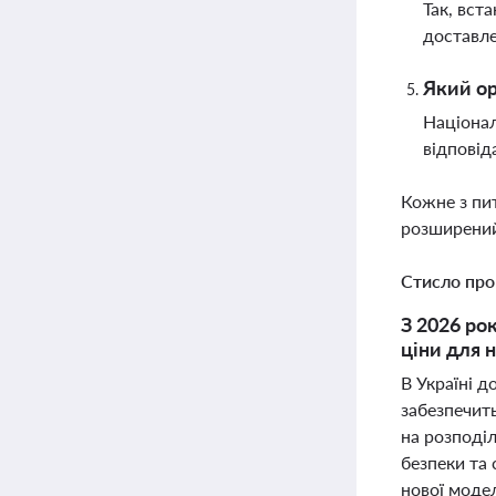
Так, вст
доставл
Який ор
Націонал
відповід
Кожне з пи
розширений
Стисло про
З 2026 ро
ціни для 
В Україні д
забезпечить
на розподіл
безпеки та 
нової модел