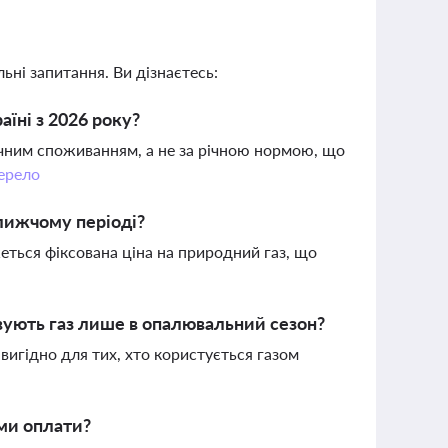
ьні запитання. Ви дізнаєтесь:
аїні з 2026 року?
ичним споживанням, а не за річною нормою, що
ерело
ближчому періоді?
еться фіксована ціна на природний газ, що
овують газ лише в опалювальний сезон?
игідно для тих, хто користується газом
еми оплати?