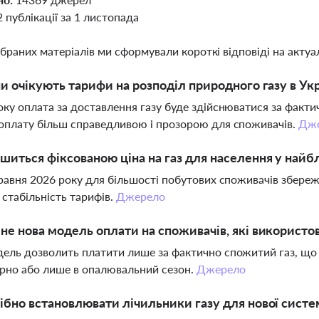
2 публікації за 1 листопада
ібраних матеріалів ми сформували короткі відповіді на актуал
ни очікують тарифи на розподіл природного газу в Укр
оку оплата за доставлення газу буде здійснюватися за факт
оплату більш справедливою і прозорою для споживачів.
Дж
шиться фіксованою ціна на газ для населення у най
травня 2026 року для більшості побутових споживачів збереж
 стабільність тарифів.
Джерело
не нова модель оплати на споживачів, які використ
ель дозволить платити лише за фактично спожитий газ, що в
рно або лише в опалювальний сезон.
Джерело
ібно встановлювати лічильники газу для нової сист