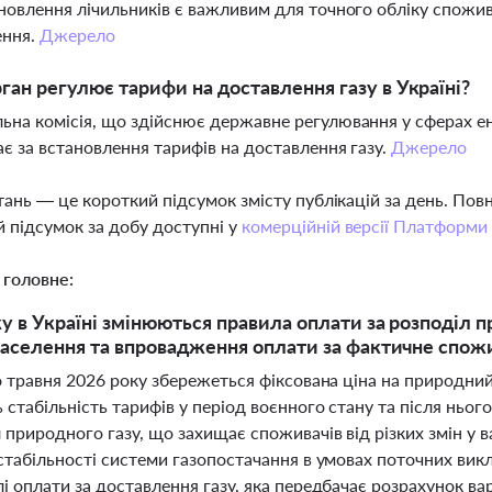
ановлення лічильників є важливим для точного обліку спожив
ення.
Джерело
ган регулює тарифи на доставлення газу в Україні?
ьна комісія, що здійснює державне регулювання у сферах е
ає за встановлення тарифів на доставлення газу.
Джерело
тань — це короткий підсумок змісту публікацій за день. По
 підсумок за добу доступні у
комерційній версії Платформи
 головне:
ку в Україні змінюються правила оплати за розподіл 
населення та впровадження оплати за фактичне спож
о травня 2026 року збережеться фіксована ціна на природни
 стабільність тарифів у період воєнного стану та після ньо
 природного газу, що захищає споживачів від різких змін у 
стабільності системи газопостачання в умовах поточних вик
і оплати за доставлення газу, яка передбачає розрахунок в