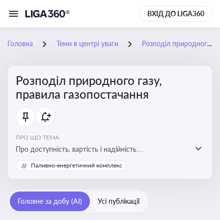
ВХІД ДО LIGA360
Головна
Теми в центрі уваги
Розподіл природного газу, правила газопостачання
Розподіл природного газу,
правила газопостачання
ПРО ЩО ТЕМА:
Про доступність, вартість і надійність
енергопостачання для бізнесу та вплив на економічну
Паливно-енергетичний комплекс
стабільність
Головне за добу (AI)
Усі публікації