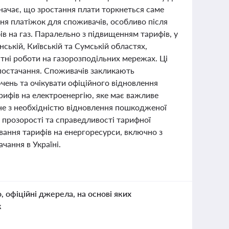
значає, що зростання плати торкнеться саме
ння платіжок для споживачів, особливо після
 на газ. Паралельно з підвищенням тарифів, у
нській, Київській та Сумській областях,
тні роботи на газорозподільних мережах. Ці
опостачання. Споживачів закликають
чень та очікувати офіційного відновлення
рифів на електроенергію, яке має важливе
ане з необхідністю відновлення пошкодженої
 прозорості та справедливості тарифної
вання тарифів на енергоресурси, включно з
чання в Україні.
о, офіційні джерела, на основі яких
к