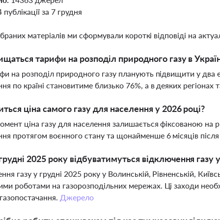
4 публікації за 7 грудня
ібраних матеріалів ми сформували короткі відповіді на актуал
ищаться тарифи на розподіл природного газу в Україн
ифи на розподіл природного газу планують підвищити у два ет
ня по країні становитиме близько 76%, а в деяких регіонах
иться ціна самого газу для населення у 2026 році?
омент ціна газу для населення залишається фіксованою на рів
ня протягом воєнного стану та щонайменше 6 місяців після
грудні 2025 року відбуватимуться відключення газу у
ння газу у грудні 2025 року у Волинській, Рівненській, Київс
ми роботами на газорозподільних мережах. Ці заходи необхі
газопостачання.
Джерело