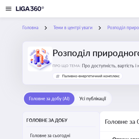
Головна
Теми в центрі уваги
Розподіл приро
Розподіл природного
Про доступність, вартість і
ПРО ЩО ТЕМА:
Паливно-енергетичний комплекс
Головне за добу (AI)
Усі публікації
ГОЛОВНЕ ЗА ДОБУ
Головне за 
Головне за сьогодні
Опрацьова