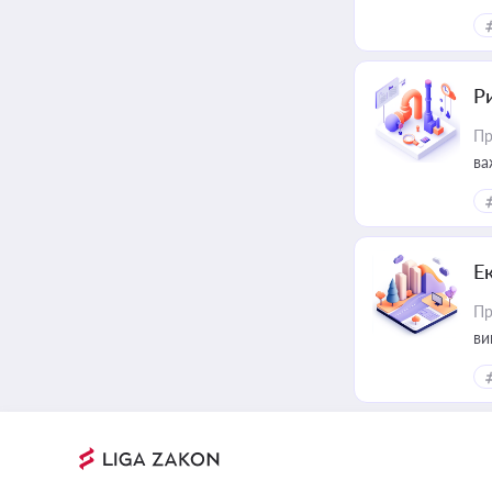
ін
Ри
Пр
ва
Е
Пр
ви