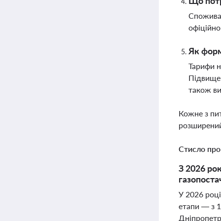
Що потр
Споживач
офіційно
Як форм
Тарифи н
Підвищен
також ви
Кожне з пи
розширений
Стисло про
З 2026 ро
газопоста
У 2026 році
етапи — з 1
Дніпропетро