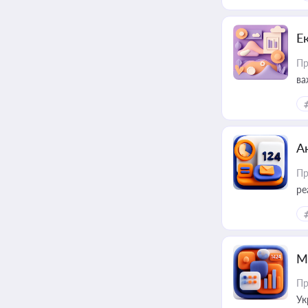
Е
Пр
ва
за
А
Пр
ре
М
Пр
Ук