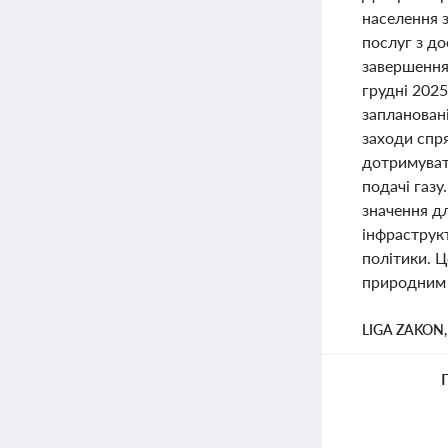
населення з
послуг з до
завершення
грудні 2025
запланован
заходи спр
дотримувати
подачі газу
значення д
інфраструк
політики. 
природним г
LIGA ZAKON