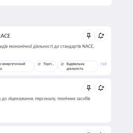
NACE
идів економічної діяльності до стандартів NACE,
о-енергетичний
Торгівля
Будівельна
+10
кс
діяльність
о ліцензування, персоналу, технічних засобів