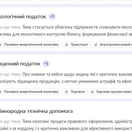
кологічний податок
+1
о що тема:
Тема стосується обов’язку підприємств сплачувати еколо
жлива для екологічного контролю бізнесу, формування фінансової 
конодавства
Паливно-енергетичний комплекс
Транспорт
Агропромисловий 
кцизний податок
+1
о що тема:
Про новини та кейси щодо акцизу, які є критично важли
алізують підакцизну продукцію, з метою уникнення штрафів та ефек
Паливно-енергетичний комплекс
Торгівля
Харчова промисловіс
іжнародна технічна допомога
о що тема:
Тема охоплює процеси правового оформлення, адміністр
раїні з-за кордону, і є критично важливою для ефективного використ