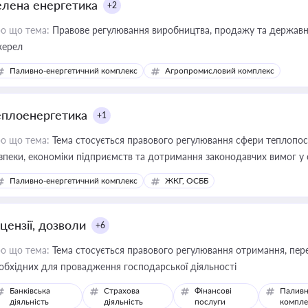
елена енергетика
+2
о що тема:
Правове регулювання виробництва, продажу та державної
ерел
Паливно-енергетичний комплекс
Агропромисловий комплекс
еплоенергетика
+1
о що тема:
Тема стосується правового регулювання сфери теплопост
зпеки, економіки підприємств та дотримання законодавчих вимог у
Паливно-енергетичний комплекс
ЖКГ, ОСББ
цензії, дозволи
+6
о що тема:
Тема стосується правового регулювання отримання, пере
обхідних для провадження господарської діяльності
Банківська
Страхова
Фінансові
Паливн
діяльність
діяльність
послуги
компле