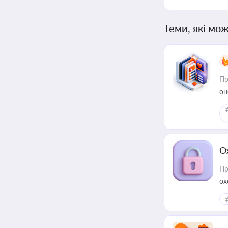
Теми, які мож
Пр
он
О
Пр
ох