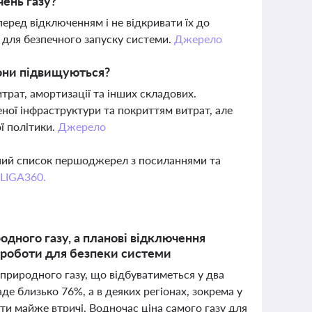
ень газу?
ред відключенням і не відкривати їх до
и для безпечного запуску системи.
Джерело
вони підвищуються?
рат, амортизації та інших складових.
ної інфраструктури та покриттям витрат, але
ї політики.
Джерело
вний список першоджерел з посиланнями та
 LIGA360.
родного газу, а планові відключення
і роботи для безпеки системи
л природного газу, що відбуватиметься у два
аде близько 76%, а в деяких регіонах, зокрема у
сти майже втричі. Водночас ціна самого газу для