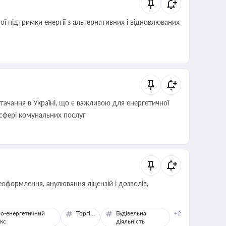
 підтримки енергії з альтернативних і відновлюваних
ачання в Україні, що є важливою для енергетичної
 сфері комунальних послуг
оформлення, анулювання ліцензій і дозволів,
о-енергетичний
Торгівля
Будівельна
+2
кс
діяльність