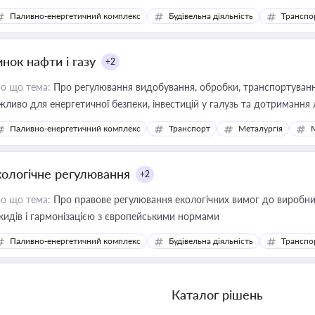
фраструктурних проєктів
Паливно-енергетичний комплекс
Будівельна діяльність
Транспо
нок нафти і газу
+2
о що тема:
Про регулювання видобування, обробки, транспортування
жливо для енергетичної безпеки, інвестицій у галузь та дотримання 
Паливно-енергетичний комплекс
Транспорт
Металургія
кологічне регулювання
+2
о що тема:
Про правове регулювання екологічних вимог до виробни
кидів і гармонізацією з європейськими нормами
Паливно-енергетичний комплекс
Будівельна діяльність
Транспо
Каталог рішень