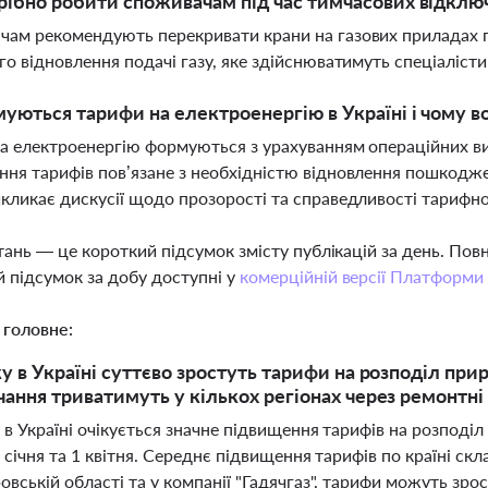
ібно робити споживачам під час тимчасових відключ
ам рекомендують перекривати крани на газових приладах пе
го відновлення подачі газу, яке здійснюватимуть спеціаліст
уються тарифи на електроенергію в Україні і чому 
а електроенергію формуються з урахуванням операційних вит
ня тарифів пов’язане з необхідністю відновлення пошкодже
кликає дискусії щодо прозорості та справедливості тарифно
тань — це короткий підсумок змісту публікацій за день. По
 підсумок за добу доступні у
комерційній версії Платформи
 головне:
ку в Україні суттєво зростуть тарифи на розподіл при
чання триватимуть у кількох регіонах через ремонтн
 в Україні очікується значне підвищення тарифів на розподі
 січня та 1 квітня. Середнє підвищення тарифів по країні скл
вській області та у компанії "Гадячгаз", тарифи можуть зро