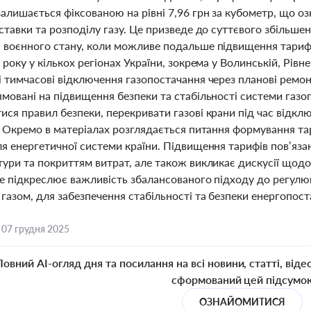
алишається фіксованою на рівні 7,96 грн за кубометр, що о
ставки та розподілу газу. Це призведе до суттєвого збільше
 воєнного стану, коли можливе подальше підвищення тарифів
 року у кількох регіонах України, зокрема у Волинській, Рівне
і тимчасові відключення газопостачання через планові ремон
ямовані на підвищення безпеки та стабільності системи газ
ся правил безпеки, перекривати газові крани під час відклю
. Окремо в матеріалах розглядається питання формування та
ля енергетичної системи країни. Підвищення тарифів пов’яз
тури та покриттям витрат, але також викликає дискусії щодо
Це підкреслює важливість збалансованого підходу до регулю
азом, для забезпечення стабільності та безпеки енергопоста
,
07 грудня 2025
Повний AI-огляд дня та посилання на всі новини, статті, віде
сформований цей підсумо
ОЗНАЙОМИТИСЯ