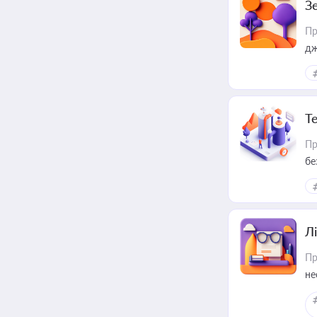
З
Пр
дж
Т
Пр
бе
Лі
Пр
не