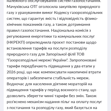
належного обслуговування систем газопостачання.
Мачухівська ОТГ оголосила закупівлю природного
газу з урахуванням вимог Кодексу газорозподільних
систем, що гарантує якість і відповідність фізико-
хімічних показників газу, а також дотримання
правил газопостачання. Національна комісія з
регулювання енергетики та комунальних послуг
(НКРЕКП) оприлюднила проєкт постанови щодо
встановлення тарифів на послуги розподілу
природного газу для Запорізької філії ТОВ
"Газорозподільні мережі України". Запропоновані
тарифи передбачають підвищення у два етапи у
2026 році, що має компенсувати накопичені втрати
операторів і забезпечити стабільність мереж.
Водночас для населення діятиме мораторій на
підвищення тарифів у період воєнного стану, що
дозволить зберегти чинні тарифи без змін. Також
роз'яснено механізм надання пільг на оплату послуг
з постачання та розподілу газу, який базується на