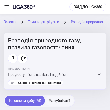
ВХІД ДО LIGA360
Головна
Теми в центрі уваги
Розподіл природного газу, правила газопостачання
Розподіл природного газу,
правила газопостачання
ПРО ЩО ТЕМА:
Про доступність, вартість і надійність
енергопостачання для бізнесу та вплив на економічну
Паливно-енергетичний комплекс
стабільність
Головне за добу (AI)
Усі публікації