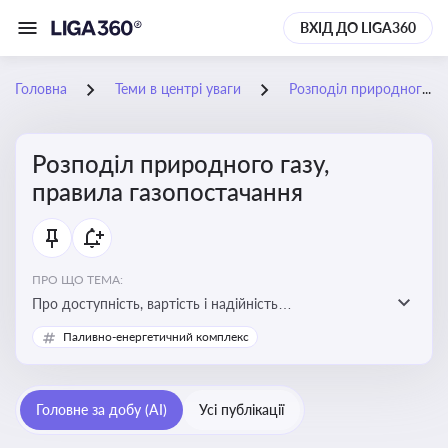
ВХІД ДО LIGA360
Головна
Теми в центрі уваги
Розподіл природного газу, правила газопостачання
Розподіл природного газу,
правила газопостачання
ПРО ЩО ТЕМА:
Про доступність, вартість і надійність
енергопостачання для бізнесу та вплив на економічну
Паливно-енергетичний комплекс
стабільність
Головне за добу (AI)
Усі публікації