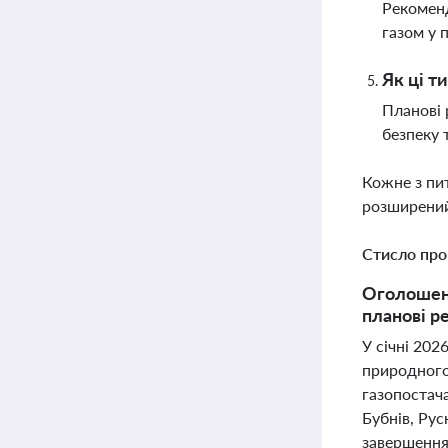
Рекоменд
газом у 
Як ці т
Планові 
безпеку 
Кожне з пи
розширений
Стисло про
Оголошено
планові р
У січні 202
природного 
газопостача
Бубнів, Рус
завершення