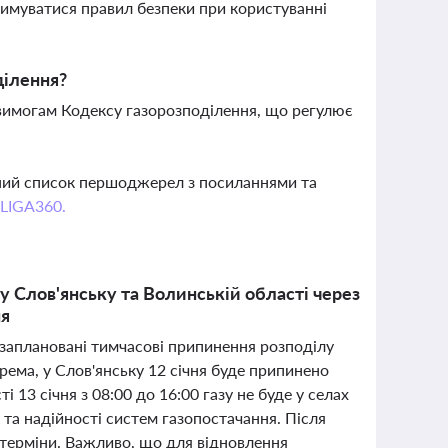
имуватися правил безпеки при користуванні
ділення?
вимогам Кодексу газорозподілення, що регулює
вний список першоджерел з посиланнями та
 LIGA360.
 Слов'янську та Волинській області через
ня
ті заплановані тимчасові припинення розподілу
рема, у Слов'янську 12 січня буде припинено
і 13 січня з 08:00 до 16:00 газу не буде у селах
и та надійності систем газопостачання. Після
 терміни. Важливо, що для відновлення