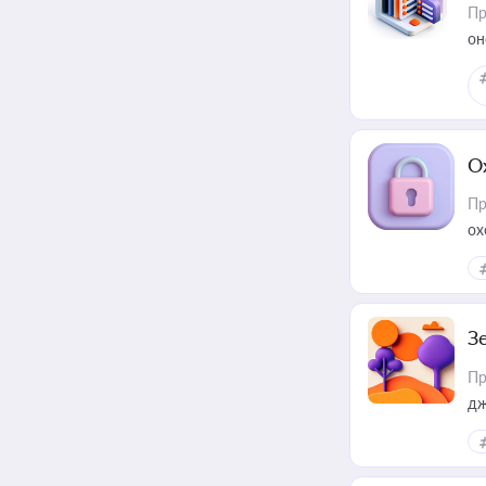
Пр
он
О
Пр
ох
З
Пр
дж