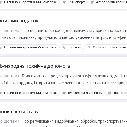
Паливно-енергетичний комплекс
Транспорт
Агропромисловий 
кцизний податок
о що тема:
Про новини та кейси щодо акцизу, які є критично важли
алізують підакцизну продукцію, з метою уникнення штрафів та ефек
Паливно-енергетичний комплекс
Торгівля
Харчова промисловіс
іжнародна технічна допомога
о що тема:
Тема охоплює процеси правового оформлення, адміністр
раїні з-за кордону, і є критично важливою для ефективного використ
фраструктурних проєктів
Паливно-енергетичний комплекс
Будівельна діяльність
Транспо
нок нафти і газу
о що тема:
Про регулювання видобування, обробки, транспортування