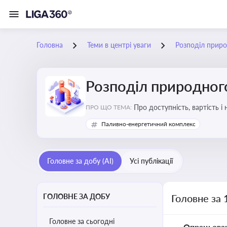
Головна
Теми в центрі уваги
Розподіл приро
Розподіл природного
Про доступність, вартість і
ПРО ЩО ТЕМА:
Паливно-енергетичний комплекс
Головне за добу (AI)
Усі публікації
ГОЛОВНЕ ЗА ДОБУ
Головне за 
Головне за сьогодні
Опрацьова