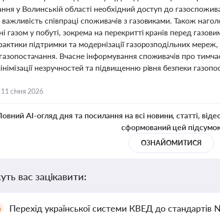
ання у Волинській області необхідний доступ до газоспожи
 важливість співпраці споживачів з газовиками. Також наго
і газом у побуті, зокрема на перекритті кранів перед газо
практики підтримки та модернізації газорозподільних мереж
газопостачання. Вчасне інформування споживачів про тимчас
німізації незручностей та підвищенню рівня безпеки газопос
,
11 січня 2026
Повний AI-огляд дня та посилання на всі новини, статті, віде
сформований цей підсумо
ОЗНАЙОМИТИСЯ
уть вас зацікавити:
Перехід української системи КВЕД до стандартів 