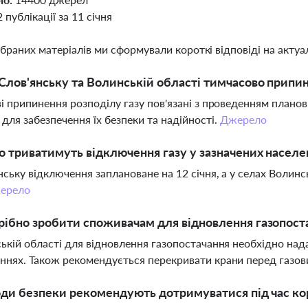
2 публікації за 11 січня
ібраних матеріалів ми сформували короткі відповіді на актуал
Слов'янську та Волинській області тимчасово припи
і припинення розподілу газу пов'язані з проведенням плано
для забезпечення їх безпеки та надійності.
Джерело
о триватимуть відключення газу у зазначених населе
нську відключення заплановане на 12 січня, а у селах Волинсь
ерело
ібно зробити споживачам для відновлення газопоста
ькій області для відновлення газопостачання необхідно на
нях. Також рекомендується перекривати крани перед газо
оди безпеки рекомендують дотримуватися під час ко