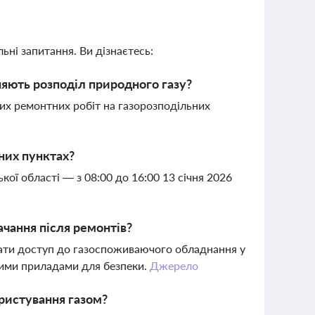
ьні запитання. Ви дізнаєтесь:
няють розподіл природного газу?
вих ремонтних робіт на газорозподільних
них пунктах?
кої області — з 08:00 до 16:00 13 січня 2026
чання після ремонтів?
дати доступ до газоспоживаючого обладнання у
вими приладами для безпеки.
Джерело
ристування газом?