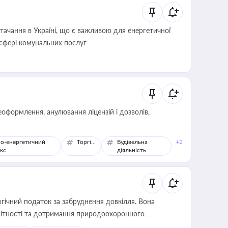
ачання в Україні, що є важливою для енергетичної
 сфері комунальних послуг
оформлення, анулювання ліцензій і дозволів,
о-енергетичний
Торгівля
Будівельна
+2
кс
діяльність
гічний податок за забруднення довкілля. Вона
звітності та дотримання природоохоронного