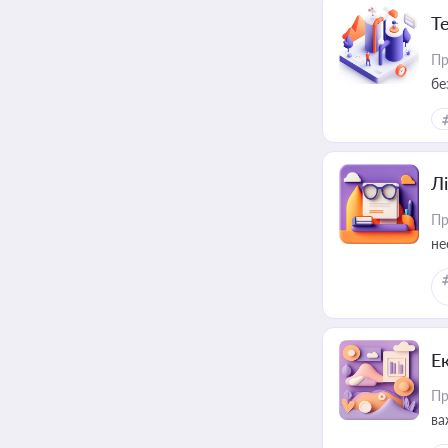
Т
Пр
бе
Лі
Пр
не
Е
Пр
ва
за