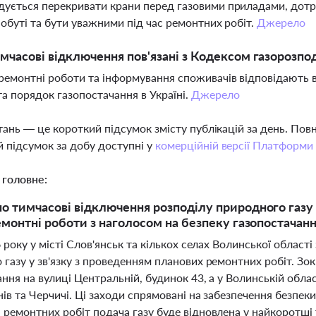
ується перекривати крани перед газовими приладами, дотр
побуті та бути уважними під час ремонтних робіт.
Джерело
имчасові відключення пов'язані з Кодексом газорозпо
ремонтні роботи та інформування споживачів відповідають 
та порядок газопостачання в Україні.
Джерело
тань — це короткий підсумок змісту публікацій за день. По
 підсумок за добу доступні у
комерційній версії Платформи
 головне:
 тимчасові відключення розподілу природного газу у
емонтні роботи з наголосом на безпеку газопостачан
6 року у місті Слов'янськ та кількох селах Волинської облас
газу у зв'язку з проведенням планових ремонтних робіт. Зок
ння на вулиці Центральній, будинок 43, а у Волинській област
нів та Черчичі. Ці заходи спрямовані на забезпечення безпек
 ремонтних робіт подача газу буде відновлена у найкоротші