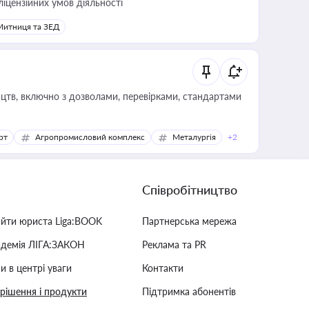
ліцензійних умов діяльності
Митниця та ЗЕД
цтв, включно з дозволами, перевірками, стандартами
рт
Агропромисловий комплекс
Металургія
+2
Співробітництво
айти юриста Liga:BOOK
Партнерська мережа
адемія ЛІГА:ЗАКОН
Реклама та PR
и в центрі уваги
Контакти
 рішення і продукти
Підтримка абонентів