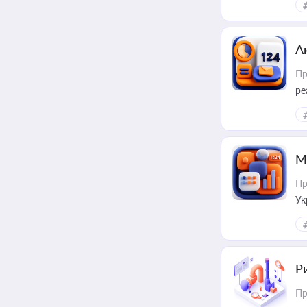
А
Пр
ре
М
Пр
Ук
ін
Ри
Пр