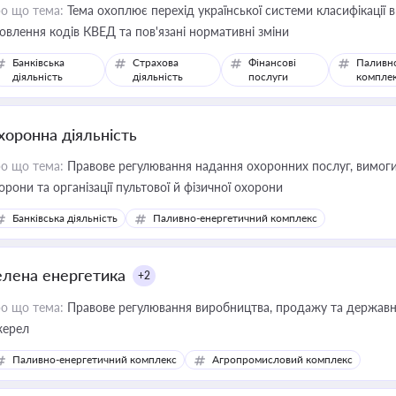
о що тема:
Тема охоплює перехід української системи класифікації в
овлення кодів КВЕД та пов'язані нормативні зміни
Банківська
Страхова
Фінансові
Паливн
діяльність
діяльність
послуги
компле
хоронна діяльність
о що тема:
Правове регулювання надання охоронних послуг, вимоги д
орони та організації пультової й фізичної охорони
Банківська діяльність
Паливно-енергетичний комплекс
елена енергетика
+2
о що тема:
Правове регулювання виробництва, продажу та державної
ерел
Паливно-енергетичний комплекс
Агропромисловий комплекс