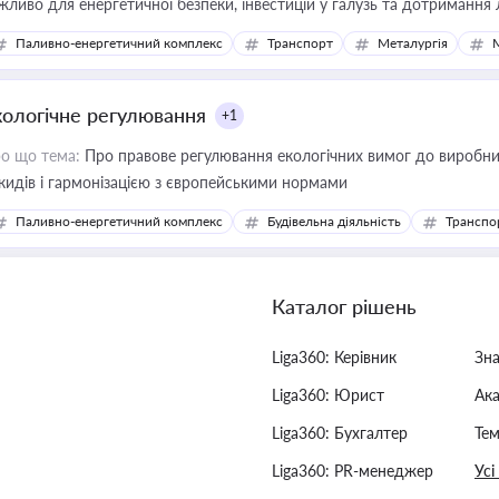
жливо для енергетичної безпеки, інвестицій у галузь та дотримання 
Паливно-енергетичний комплекс
Транспорт
Металургія
кологічне регулювання
+1
о що тема:
Про правове регулювання екологічних вимог до виробни
кидів і гармонізацією з європейськими нормами
Паливно-енергетичний комплекс
Будівельна діяльність
Транспо
Каталог рішень
Liga360: Керівник
Зн
Liga360: Юрист
Ак
Liga360: Бухгалтер
Тем
Liga360: PR-менеджер
Усі