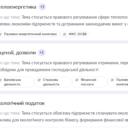
еплоенергетика
+1
о що тема:
Тема стосується правового регулювання сфери теплопост
зпеки, економіки підприємств та дотримання законодавчих вимог у
Паливно-енергетичний комплекс
ЖКГ, ОСББ
цензії, дозволи
+1
о що тема:
Тема стосується правового регулювання отримання, пере
обхідних для провадження господарської діяльності
Банківська
Страхова
Фінансові
Паливн
діяльність
діяльність
послуги
компле
кологічний податок
о що тема:
Тема стосується обов’язку підприємств сплачувати еколо
жлива для екологічного контролю бізнесу, формування фінансової 
конодавства