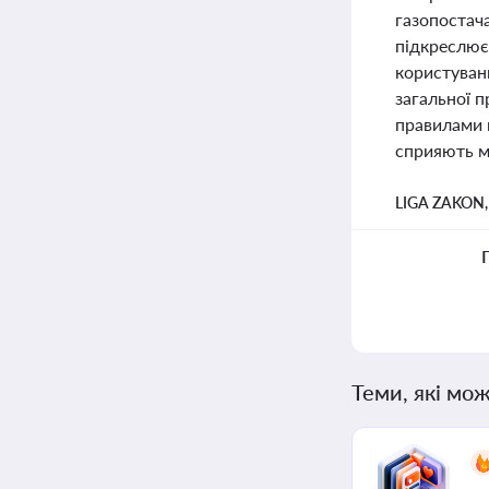
газопостач
підкреслює
користуванн
загальної 
правилами 
сприяють мі
LIGA ZAKON
Теми, які мож