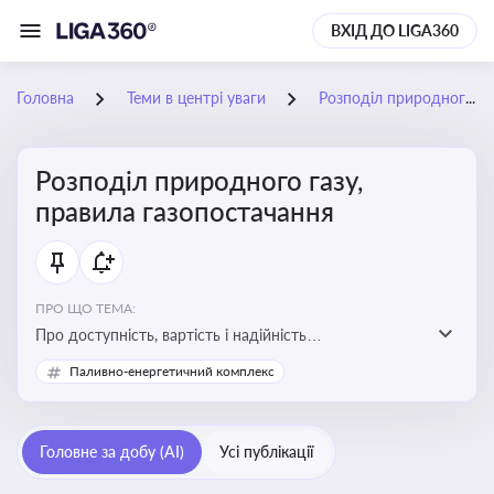
ВХІД ДО LIGA360
Головна
Теми в центрі уваги
Розподіл природного газу, правила газопостачання
Розподіл природного газу,
правила газопостачання
ПРО ЩО ТЕМА:
Про доступність, вартість і надійність
енергопостачання для бізнесу та вплив на економічну
Паливно-енергетичний комплекс
стабільність
Головне за добу (AI)
Усі публікації