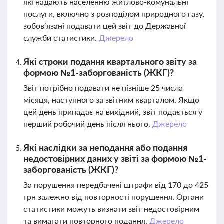
які надають населенню житлово-комунальні
послуги, включно з розподілом природного газу,
зобов’язані подавати цей звіт до Державної
служби статистики.
Джерело
Які строки подання квартального звіту за
формою №1-заборгованість (ЖКГ)?
Звіт потрібно подавати не пізніше 25 числа
місяця, наступного за звітним кварталом. Якщо
цей день припадає на вихідний, звіт подається у
перший робочий день після нього.
Джерело
Які наслідки за неподання або подання
недостовірних даних у звіті за формою №1-
заборгованість (ЖКГ)?
За порушення передбачені штрафи від 170 до 425
грн залежно від повторності порушення. Органи
статистики можуть визнати звіт недостовірним
та вимагати повторного подання.
Джерело