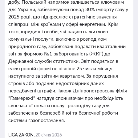
добу. Польський напрямок залишається ключовим
для України, забезпечуючи понад 30% імпорту газу у
2025 році, що підкреслює стратегічне значення
співпраці між країнами у сфері енергетики. Крім
того, юридичні особи, які надають житлово-
комунальні послуги, включно з розподілом
природного газу, зобов'язані подавати квартальний
звіт за формою №1-заборгованість (ЖКГ) до
Державної служби статистики. Звіт подається в
електронній формі не пізніше 25 числа місяця,
наступного за звітним кварталом. За порушення
строків або подання недостовірних даних
передбачені штрафи. Також Дніпропетровська філія
"Газмережі" нагадує споживачам про необхідність
своєчасної оплати послуг розподілу газу для
забезпечення безперебійної та безпечної роботи
системи газопостачання.
LIGA ZAKON,
20 січня 2026