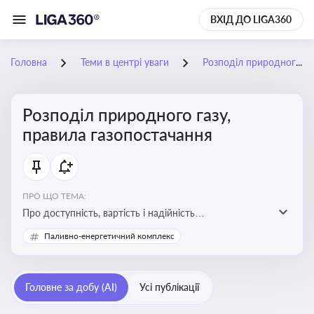
ВХІД ДО LIGA360
Головна
Теми в центрі уваги
Розподіл природного газу, правила газопостачання
Розподіл природного газу,
правила газопостачання
ПРО ЩО ТЕМА:
Про доступність, вартість і надійність
енергопостачання для бізнесу та вплив на економічну
Паливно-енергетичний комплекс
стабільність
Головне за добу (AI)
Усі публікації