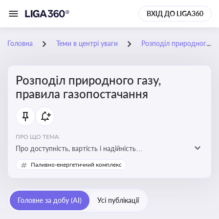
ВХІД ДО LIGA360
Головна
Теми в центрі уваги
Розподіл природного газу, правила газопостачання
Розподіл природного газу,
правила газопостачання
ПРО ЩО ТЕМА:
Про доступність, вартість і надійність
енергопостачання для бізнесу та вплив на економічну
Паливно-енергетичний комплекс
стабільність
Головне за добу (AI)
Усі публікації