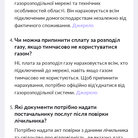
газорозподільної мережі та технічних
особливостей області. Він нараховується всім
підключеним домогосподарствам незалежно від
фактичного споживання.
Джерело
Чи можна припинити сплату за розподіл
газу, якщо тимчасово не користуватися
газом?
Ні, плата за розподіл газу нараховується всім, хто
підключений до мережі, навіть якщо газом
тимчасово не користуються. Щоб припинити
нарахування, потрібно офіційно від'єднатися від
газорозподільної системи.
Джерело
Які документи потрібно надати
постачальнику послуг після повірки
лічильника?
Потрібно надати акт повірки з даними лічильника
та свідоцтво про відповідність, де вказана дата