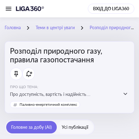
ВХІД ДО LIGA360
Головна
Теми в центрі уваги
Розподіл природного газу, правила газопостачання
Розподіл природного газу,
правила газопостачання
ПРО ЩО ТЕМА:
Про доступність, вартість і надійність
енергопостачання для бізнесу та вплив на економічну
Паливно-енергетичний комплекс
стабільність
Головне за добу (AI)
Усі публікації