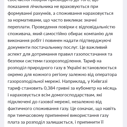
показання лічильника не враховуються при
формуванні рахунків, а споживання нараховується
за нормативами, що часто викликає значні
переплати. Проведення повірки є відповідальністю
споживача, який самостійно обирає компанію для
виконання робіт і повинен надати підтверджуючі
документи постачальнику послуг. Це важливий
аспект для дотримання правил газопостачання та
безпеки системи газорозподілення. Тариф на
розподіл природного газу в Україні встановлюється
окремо для кожного регіону залежно від оператора
газорозподільної мережі. Наприклад, у Київгазі
тариф становить 0,384 гривні за кубометр на місяць
і нараховується всім домогосподарствам, які
підключені до газової мережі, незалежно від
фактичного споживання газу. Це означає, що навіть
при тимчасовому припиненні використання газу
плата за розподіл залишається, і припинити її