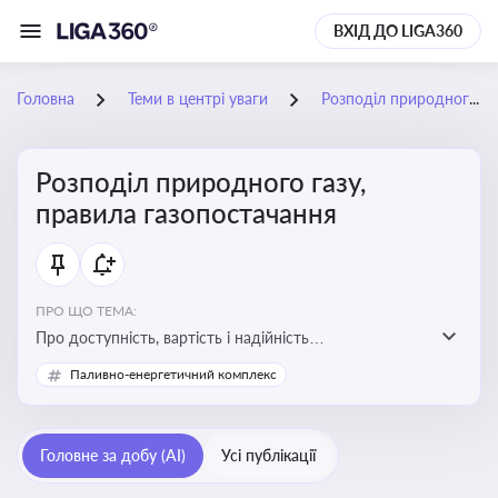
ВХІД ДО LIGA360
Головна
Теми в центрі уваги
Розподіл природного газу, правила газопостачання
Розподіл природного газу,
правила газопостачання
ПРО ЩО ТЕМА:
Про доступність, вартість і надійність
енергопостачання для бізнесу та вплив на економічну
Паливно-енергетичний комплекс
стабільність
Головне за добу (AI)
Усі публікації